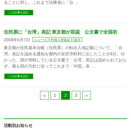
ることに対し、これまで法務省に「台 …
この記事を読む
住民票に「台湾」表記 東京都が容認 公文書で全国初
2008年6月7日
ニュース
外国人登録証
提言
東京都が住民基本台帳（住民票）の転出入地記載について、「台
湾」表記を認める通知を都内の全区市町村に出したことが6日、分
かった。国が管轄している公文書で「台湾」表記は認められておら
ず、都も国の方針に従ってこれまで「中国」表 …
この記事を読む
«
1
2
3
»
活動別お知らせ