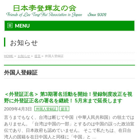
MENU
お知らせ
HOME
»
お知らせ
»
提言
»
外国人登録証
外国人登録証
＜外登証正名＞ 第3期署名活動を開始！登録制度改正を視
野に外登証正名の署名を継続！ 5月末まで延長します
2009年4月3日
外国人登録証
提言
言うまでもなく、台湾は断じて中国（中華人民共和国）の領土では
ありません。「台湾は中国の一部」とするのは中国の誤った政治宣
伝であり、日本政府も認めていません。 そこで私たちは、在日台
湾人の国籍を在日中国人と同様に「中国」と …