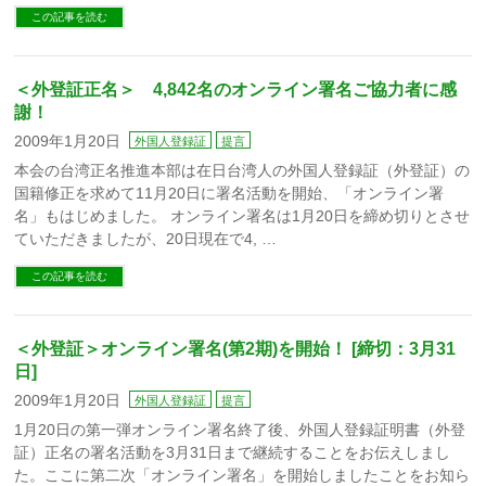
この記事を読む
＜外登証正名＞ 4,842名のオンライン署名ご協力者に感
謝！
2009年1月20日
外国人登録証
提言
本会の台湾正名推進本部は在日台湾人の外国人登録証（外登証）の
国籍修正を求めて11月20日に署名活動を開始、「オンライン署
名」もはじめました。 オンライン署名は1月20日を締め切りとさせ
ていただきましたが、20日現在で4, …
この記事を読む
＜外登証＞オンライン署名(第2期)を開始！ [締切：3月31
日]
2009年1月20日
外国人登録証
提言
1月20日の第一弾オンライン署名終了後、外国人登録証明書（外登
証）正名の署名活動を3月31日まで継続することをお伝えしまし
た。ここに第二次「オンライン署名」を開始しましたことをお知ら