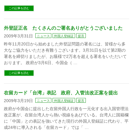
この記事を読む
外登証正名 たくさんのご署名ありがとうございました
2009年3月31日
ニュース
外国人登録証
提言
昨年11月20日から始めました外登証問題の署名には、皆様から多
大なご協力をいただき有難うございます。3月31日を以て第2期の
署名を締切りましたが、お蔭様で2万名を超える署名をいただいて
おります。 政府が3月6日、今国会（ …
この記事を読む
在留カード「台湾」表記 政府、入管法改正案を提出
2009年3月19日
ニュース
外国人登録証
提言
政府が今国会に提出した在留外国人行政を一元化する出入国管理法
改正案が、在留台湾人から熱い視線をあびている。台湾人に国籍欄
に「中国」との表記を強いてきた現行の外国人登録証に代わり、平
成24年に導入される「在留カード」では「 …