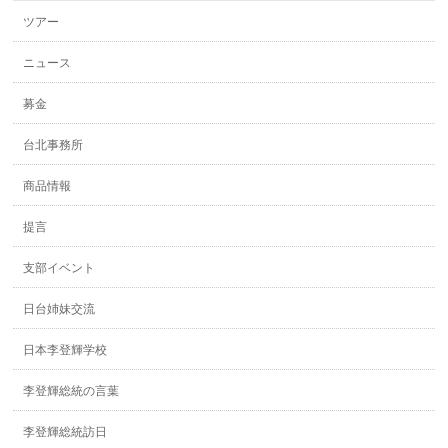
ツアー
ニュース
募金
台北事務所
商品情報
提言
支部イベント
日台姉妹交流
日本李登輝学校
李登輝総統の言葉
李登輝総統訪日