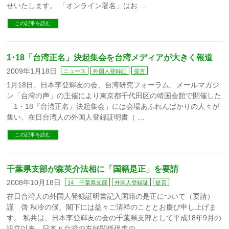
せいたします。 「オンライン署名」はお …
この記事を読む
1･18「台湾正名」決起集会を台湾メディアが大きく報道
2009年1月18日
ニュース
外国人登録証
提言
1月18日、日本李登輝友の会、台湾研究フォーラム、メールマガジ
ン「台湾の声」の主催により東京都千代田区の靖国会館で開催した
「1・18『台湾正名』決起集会」には会場あふれんばかりの人々が
集い、在日台湾人の外国人登録証明書（ …
この記事を読む
千葉県支部が森英介法相に「国籍是正」を要請
2008年10月18日
14 千葉県支部
外国人登録証
提言
在日台湾人の外国人登録証明書記入国籍の是正について（要請）
謹 啓 秋冷の候、閣下には益々ご清祥のこととお慶び申し上げま
す。 私共は、日本李登輝友の会の千葉県支部として平成18年9月の
設立以来、日本と台湾の友好関係促進の …