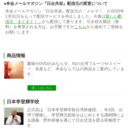
●本会メールマガジン『日台共栄』配信元の変更について
本会メールマガジン『日台共栄』配信元の「メルマ！」が2020年
1月31日をもって配信サービスを停止しました。今後は
新しい配
信元「まぐまぐ！」
から配信して参ります。引き続き購読（無
料）を希望される方は、お手数ですが
こちら
から改めてご登録を
お願いします。
商品情報
書籍やDVDのみならず、旬の台湾フルーツやスイー
ツ、名産など、本会ならではの商品をご案内していま
す。
詳しくはこちら
日本李登輝学校
正式名は「日本李登輝学校台湾研修団」。年2回、台
湾で開催し、李登輝元総統をはじめとする講師陣によ
る講義、野外研修を通じて日台交流を図る研修団で
す。