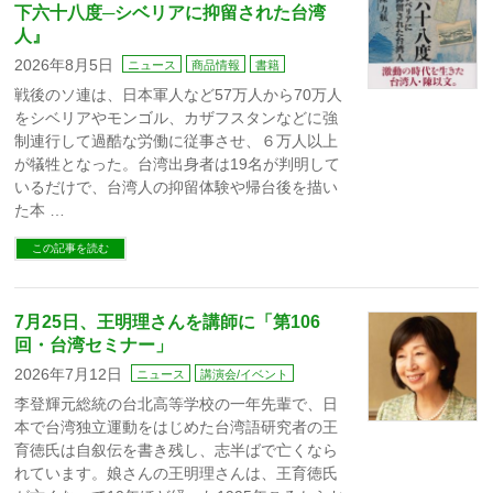
下六十八度─シベリアに抑留された台湾
人』
2026年8月5日
ニュース
商品情報
書籍
戦後のソ連は、日本軍人など57万人から70万人
をシベリアやモンゴル、カザフスタンなどに強
制連行して過酷な労働に従事させ、６万人以上
が犠牲となった。台湾出身者は19名が判明して
いるだけで、台湾人の抑留体験や帰台後を描い
た本 …
この記事を読む
7月25日、王明理さんを講師に「第106
回・台湾セミナー」
2026年7月12日
ニュース
講演会/イベント
李登輝元総統の台北高等学校の一年先輩で、日
本で台湾独立運動をはじめた台湾語研究者の王
育徳氏は自叙伝を書き残し、志半ばで亡くなら
れています。娘さんの王明理さんは、王育徳氏