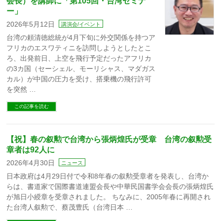
会長）を講師に「第105回・台湾セミナ
ー」
2026年5月12日
講演会/イベント
台湾の頼清徳総統が4月下旬に外交関係を持つア
フリカのエスワティニを訪問しようとしたとこ
ろ、出発前日、上空を飛行予定だったアフリカ
の3カ国（セーシェル、モーリシャス、マダガス
カル）が中国の圧力を受け、搭乗機の飛行許可
を突然 …
この記事を読む
【祝】春の叙勲で台湾から張炳煌氏が受章 台湾の叙勲受
章者は92人に
2026年4月30日
ニュース
日本政府は4月29日付で令和8年春の叙勲受章者を発表し、台湾か
らは、書道家で国際書道連盟会長や中華民国書学会会長の張炳煌氏
が旭日小綬章を受章されました。 ちなみに、2005年春に再開され
た台湾人叙勲で、蔡茂豊氏（台湾日本 …