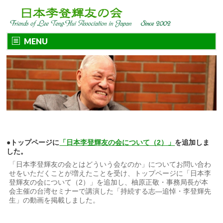
MENU
●トップページに
「日本李登輝友の会について（2）」
を追加しま
した。
「日本李登輝友の会とはどういう会なのか」についてお問い合わ
せをいただくことが増えたことを受け、トップページに「日本李
登輝友の会について（2）」を追加し、柚原正敬・事務局長が本
会主催の台湾セミナーで講演した「持続する志―追悼・李登輝先
生」の動画を掲載しました。