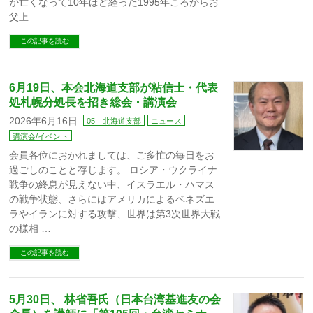
が亡くなって10年ほど経った1995年ころからお
父上 …
この記事を読む
6月19日、本会北海道支部が粘信士・代表
処札幌分処長を招き総会・講演会
2026年6月16日
05 北海道支部
ニュース
講演会/イベント
会員各位におかれましては、ご多忙の毎日をお
過ごしのことと存じます。 ロシア・ウクライナ
戦争の終息が見えない中、イスラエル・ハマス
の戦争状態、さらにはアメリカによるベネズエ
ラやイランに対する攻撃、世界は第3次世界大戦
の様相 …
この記事を読む
5月30日、 林省吾氏（日本台湾基進友の会