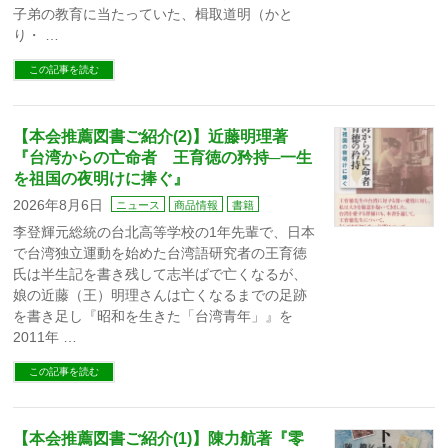
子弟の教育に当たっていた、楫取道明（かと
り・ …
この記事を読む
【本会推薦図書ご紹介(2)】近藤明理著
『台湾からの亡命者 王育徳の矜持─一生
を祖国の夜明けに捧ぐ』
2026年8月6日
ニュース
商品情報
書籍
李登輝元総統の台北高等学校の1年先輩で、日本
で台湾独立運動を始めた台湾語研究者の王育徳
氏は半生記を書き残して志半ばで亡くなるが、
娘の近藤（王）明理さんは亡くなるまでの足跡
を書き足し『昭和を生きた「台湾青年」』を
2011年 …
この記事を読む
【本会推薦図書ご紹介(1)】陳力航著『零