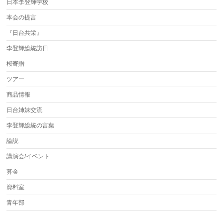
日本李登輝学校
本会の提言
『日台共栄』
李登輝総統訪日
桜寄贈
ツアー
商品情報
日台姉妹交流
李登輝総統の言葉
論説
講演会/イベント
募金
資料室
青年部