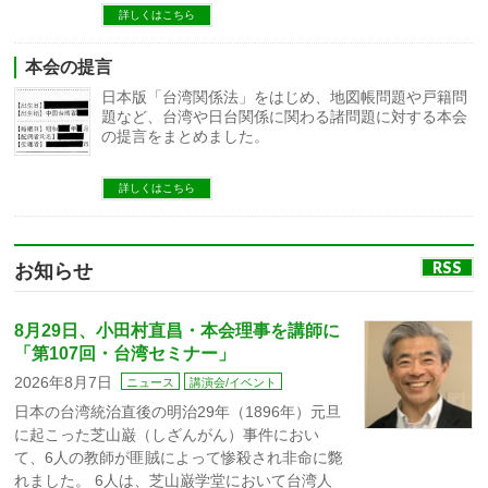
詳しくはこちら
本会の提言
日本版「台湾関係法」をはじめ、地図帳問題や戸籍問
題など、台湾や日台関係に関わる諸問題に対する本会
の提言をまとめました。
詳しくはこちら
RSS
お知らせ
8月29日、小田村直昌・本会理事を講師に
「第107回・台湾セミナー」
2026年8月7日
ニュース
講演会/イベント
日本の台湾統治直後の明治29年（1896年）元旦
に起こった芝山巌（しざんがん）事件におい
て、6人の教師が匪賊によって惨殺され非命に斃
れました。 6人は、芝山巌学堂において台湾人