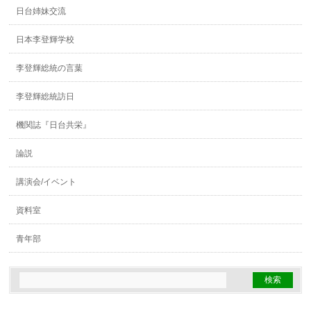
日台姉妹交流
日本李登輝学校
李登輝総統の言葉
李登輝総統訪日
機関誌『日台共栄』
論説
講演会/イベント
資料室
青年部