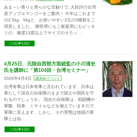
あま～い香りと滑らかな舌触りで､大好評の台湾
産アップルマンゴーをご案内！ 今年はこれまで
の2.5kg、5kgと、お使いやすい3玉の3種類をご
用意しました。 贈答用にもご家庭用にもピッタ
リの、糖度13度以上でサイズのそろっ …
この記事を読む
4月25日、元陸自西部方面総監の小川清史
氏を講師に「第104回・台湾セミナー」
2026年4月4日
講演会/イベント
台湾有事は日本有事と言われています。日本は
果たして現在の自衛隊のままで国土や国民を守
れるのでしょうか。 現在の自衛隊は、戦闘機や
軍艦、戦車、ミサイルなどを備えていますので
軍隊に見えます。しかし、その実態は他国の軍
隊とは似 …
この記事を読む