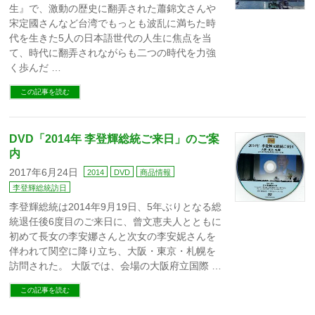
生』で、激動の歴史に翻弄された蕭錦文さんや
宋定國さんなど台湾でもっとも波乱に満ちた時
代を生きた5人の日本語世代の人生に焦点を当
て、時代に翻弄されながらも二つの時代を力強
く歩んだ …
この記事を読む
DVD「2014年 李登輝総統ご来日」のご案
内
2017年6月24日
2014
DVD
商品情報
李登輝総統訪日
李登輝総統は2014年9月19日、5年ぶりとなる総
統退任後6度目のご来日に、曾文恵夫人とともに
初めて長女の李安娜さんと次女の李安妮さんを
伴われて関空に降り立ち、大阪・東京・札幌を
訪問された。 大阪では、会場の大阪府立国際 …
この記事を読む