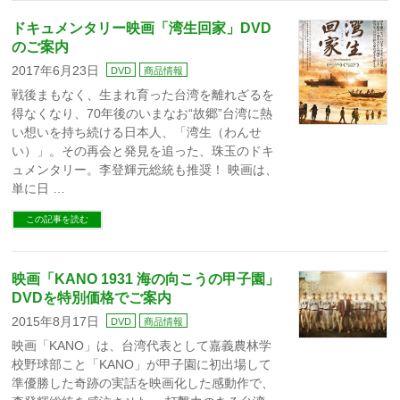
ドキュメンタリー映画「湾生回家」DVD
のご案内
2017年6月23日
DVD
商品情報
戦後まもなく、生まれ育った台湾を離れざるを
得なくなり、70年後のいまなお“故郷”台湾に熱
い想いを持ち続ける日本人、「湾生（わんせ
い）」。その再会と発見を追った、珠玉のドキ
ュメンタリー。李登輝元総統も推奨！ 映画は、
単に日 …
この記事を読む
映画「KANO 1931 海の向こうの甲子園」
DVDを特別価格でご案内
2015年8月17日
DVD
商品情報
映画「KANO」は、台湾代表として嘉義農林学
校野球部こと「KANO」が甲子園に初出場して
準優勝した奇跡の実話を映画化した感動作で、