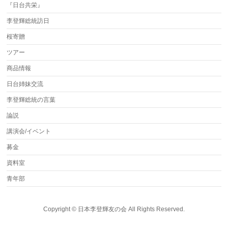
『日台共栄』
李登輝総統訪日
桜寄贈
ツアー
商品情報
日台姉妹交流
李登輝総統の言葉
論説
講演会/イベント
募金
資料室
青年部
Copyright ©
日本李登輝友の会
All Rights Reserved.