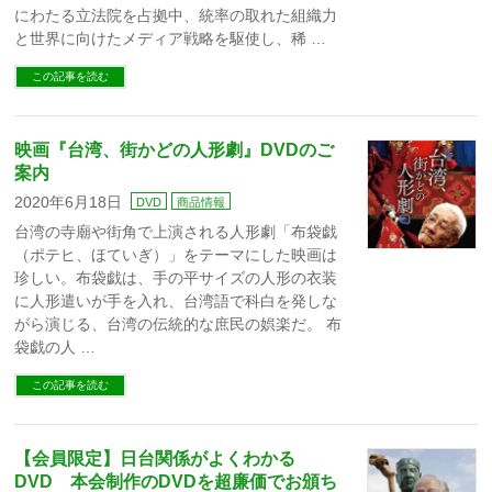
にわたる立法院を占拠中、統率の取れた組織力
と世界に向けたメディア戦略を駆使し、稀 …
この記事を読む
映画『台湾、街かどの人形劇』DVDのご
案内
2020年6月18日
DVD
商品情報
台湾の寺廟や街角で上演される人形劇「布袋戯
（ポテヒ、ほていぎ）」をテーマにした映画は
珍しい。布袋戯は、手の平サイズの人形の衣装
に人形遣いが手を入れ、台湾語で科白を発しな
がら演じる、台湾の伝統的な庶民の娯楽だ。 布
袋戯の人 …
この記事を読む
【会員限定】日台関係がよくわかる
DVD 本会制作のDVDを超廉価でお頒ち