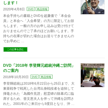
します！
2020年4月8日
DVD
商品情報
本会手持ちの書籍とDVDを超廉価で「本会会
員」と本会へ「入会希望」の方に限定してお頒
ちします。一般の方のお申し込みは受け付けて
おりませんのでご了承のほどお願いします。手
持ちの在庫が切れた場合はお送りできませんの
でお早めに …
この記事を読む
DVD「2018年 李登輝元総統沖縄ご訪問」
のご案内
2018年10月20日
DVD
商品情報
李登輝総統は2018年6月22日から25日まで、大
東亜戦争で戦死した台湾出身戦歿者を追悼して
揮毫された「為國作見證」慰霊碑の除幕式に臨
席するため、曾文恵夫人を伴って沖縄を訪問さ
れた。2001年のご来日から9度目となり、沖 …