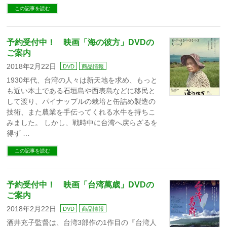
この記事を読む
予約受付中！ 映画「海の彼方」DVDの
ご案内
2018年2月22日
DVD
商品情報
1930年代、台湾の人々は新天地を求め、もっと
も近い本土である石垣島や西表島などに移民と
して渡り、パイナップルの栽培と缶詰め製造の
技術、また農業を手伝ってくれる水牛を持ちこ
みました。 しかし、戦時中に台湾へ戻らざるを
得ず …
この記事を読む
予約受付中！ 映画「台湾萬歳」DVDの
ご案内
2018年2月22日
DVD
商品情報
酒井充子監督は、台湾3部作の1作目の『台湾人