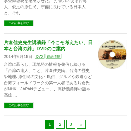
李登輝総統を感泣させた。 打撃力のある台湾
人、俊足の原住民、守備に長けている日本人
と、それ …
この記事を読む
片倉佳史先生講演録「今こそ考えたい、日
本と台湾の絆」DVDのご案内
2014年6月18日
DVD
商品情報
台湾に暮らし、現地発の情報を発信し続ける
「台湾の達人」こと、片倉佳史氏。台湾の歴史
や地理､原住民の文化・風俗、グルメや鉄道など
台湾フィールドワークの第一人者である片倉氏
がNHK「JAPANデビュー」、高砂義勇隊の話や
高雄 …
この記事を読む
1
2
3
»