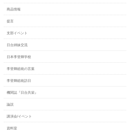
商品情報
提言
支部イベント
日台姉妹交流
日本李登輝学校
李登輝総統の言葉
李登輝総統訪日
機関誌『日台共栄』
論説
講演会/イベント
資料室