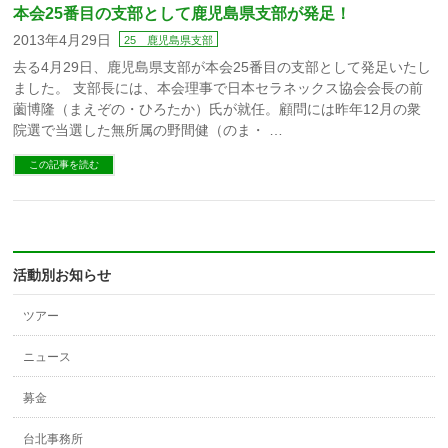
本会25番目の支部として鹿児島県支部が発足！
2013年4月29日
25 鹿児島県支部
去る4月29日、鹿児島県支部が本会25番目の支部として発足いたし
ました。 支部長には、本会理事で日本セラネックス協会会長の前
薗博隆（まえぞの・ひろたか）氏が就任。顧問には昨年12月の衆
院選で当選した無所属の野間健（のま・ …
この記事を読む
活動別お知らせ
ツアー
ニュース
募金
台北事務所