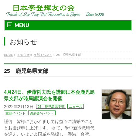
MENU
お知らせ
HOME
»
お知らせ
»
支部イベント
»
25 鹿児島県支部
25 鹿児島県支部
4月24日、伊藤哲夫氏を講師に本会鹿児島
県支部が時局講演会を開催
2022年2月13日
25 鹿児島県支部
ニュース
支部イベント
講演会/イベント
謹啓 皆様におかれましては益々ご清栄のこと
とお慶び申し上げます。 さて、米中新冷戦時代
を迎え、いよいよ国威を発揚し、香港、台湾、