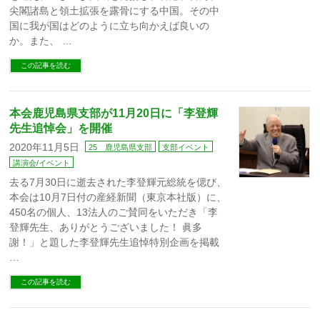
尖閣諸島と領土拡張を露骨にする中国。その中
国に我が国はどのように立ち向かえば良いの
か。また、 …
この記事を読む
本会鹿児島県支部が11月20日に「李登輝
先生追悼会」を開催
2020年11月5日
25 鹿児島県支部
支部イベント
講演会/イベント
去る7月30日に逝去された李登輝元総統を偲び、
本会は10月7日付の産経新聞（東京本社版）に、
450名の個人、13法人のご賛同をいただき「李
登輝先生、ありがとうございました！ 眞多
謝！」と題した李登輝先生追悼特別企画を掲載
…
この記事を読む