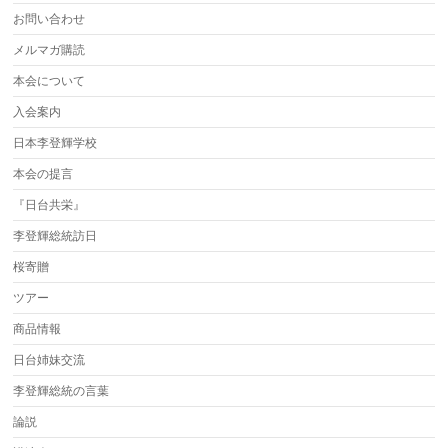
お問い合わせ
メルマガ購読
本会について
入会案内
日本李登輝学校
本会の提言
『日台共栄』
李登輝総統訪日
桜寄贈
ツアー
商品情報
日台姉妹交流
李登輝総統の言葉
論説