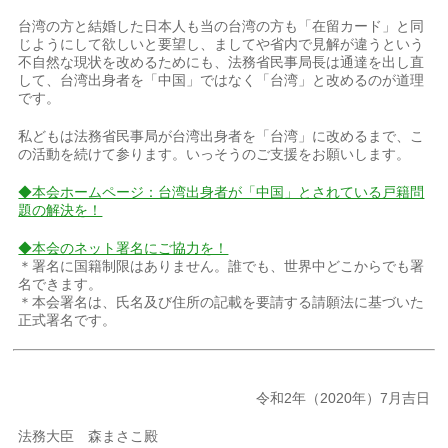
台湾の方と結婚した日本人も当の台湾の方も「在留カード」と同
じようにして欲しいと要望し、ましてや省内で見解が違うという
不自然な現状を改めるためにも、法務省民事局長は通達を出し直
して、台湾出身者を「中国」ではなく「台湾」と改めるのが道理
です。
私どもは法務省民事局が台湾出身者を「台湾」に改めるまで、こ
の活動を続けて参ります。いっそうのご支援をお願いします。
◆本会ホームページ：台湾出身者が「中国」とされている戸籍問
題の解決を！
◆本会のネット署名にご協力を！
＊署名に国籍制限はありません。誰でも、世界中どこからでも署
名できます。
＊本会署名は、氏名及び住所の記載を要請する請願法に基づいた
正式署名です。
令和2年（2020年）7月吉日
法務大臣 森まさこ殿