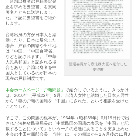
「台湾出身者の戸籍表記是
正を求める要望書」を賛同
署名とともに送達しまし
た。下記に要望書をご紹介
します。
台湾出身の方が日本人と結
婚したり、日本に帰化した
場合、戸籍の国籍や出生地
は「中国」「中国台湾省」
などと記されます。「中華
人民共和国」と記される場
渡辺会長から森法務大臣へ送付した
合もあり、台湾出身者を中
「要望書」
国人としているのが日本の
現在の戸籍制度です。
本会ホームページ「戸籍問題」
で紹介しているように、きっかけ
は、2010年（平成22年）9月、台湾人女性と結婚した日本人男性
から「妻の戸籍の国籍を『中国』にされた」という相談を受けた
ことでした。
そこで、この問題の根本が、1964年（昭和39年）6月19日付で出
された法務省民事局長の「中華民国の国籍の表示を『中国』と記
載することについて」という一片の通達にあることを突き止めた
本会の小田村四郎会長（当時）は、その相談から2ヵ月後の11月3