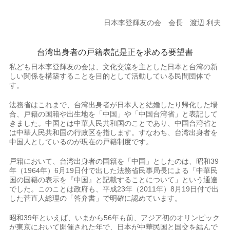
日本李登輝友の会 会長 渡辺 利夫
台湾出身者の戸籍表記是正を求める要望書
私ども日本李登輝友の会は、文化交流を主とした日本と台湾の新
しい関係を構築することを目的として活動している民間団体で
す。
法務省はこれまで、台湾出身者が日本人と結婚したり帰化した場
合、戸籍の国籍や出生地を「中国」や「中国台湾省」と表記して
きました。中国とは中華人民共和国のことであり、中国台湾省と
は中華人民共和国の行政区を指します。すなわち、台湾出身者を
中国人としているのが現在の戸籍制度です。
戸籍において、台湾出身者の国籍を「中国」としたのは、昭和39
年（1964年）6月19日付で出した法務省民事局長による「中華民
国の国籍の表示を『中国』と記載することについて」という通達
でした。このことは政府も、平成23年（2011年）8月19日付で出
した菅直人総理の「答弁書」で明確に認めています。
昭和39年といえば、いまから56年も前、アジア初のオリンピック
が東京において開催された年で、日本が中華民国と国交を結んで