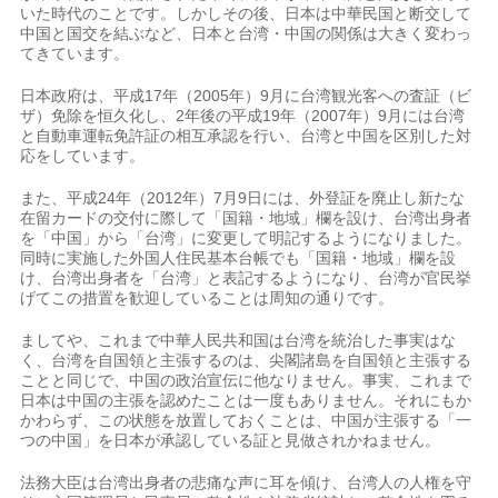
いた時代のことです。しかしその後、日本は中華民国と断交して
中国と国交を結ぶなど、日本と台湾・中国の関係は大きく変わっ
てきています。
日本政府は、平成17年（2005年）9月に台湾観光客への査証（ビ
ザ）免除を恒久化し、2年後の平成19年（2007年）9月には台湾
と自動車運転免許証の相互承認を行い、台湾と中国を区別した対
応をしています。
また、平成24年（2012年）7月9日には、外登証を廃止し新たな
在留カードの交付に際して「国籍・地域」欄を設け、台湾出身者
を「中国」から「台湾」に変更して明記するようになりました。
同時に実施した外国人住民基本台帳でも「国籍・地域」欄を設
け、台湾出身者を「台湾」と表記するようになり、台湾が官民挙
げてこの措置を歓迎していることは周知の通りです。
ましてや、これまで中華人民共和国は台湾を統治した事実はな
く、台湾を自国領と主張するのは、尖閣諸島を自国領と主張する
ことと同じで、中国の政治宣伝に他なりません。事実、これまで
日本は中国の主張を認めたことは一度もありません。それにもか
かわらず、この状態を放置しておくことは、中国が主張する「一
つの中国」を日本が承認している証と見做されかねません。
法務大臣は台湾出身者の悲痛な声に耳を傾け、台湾人の人権を守