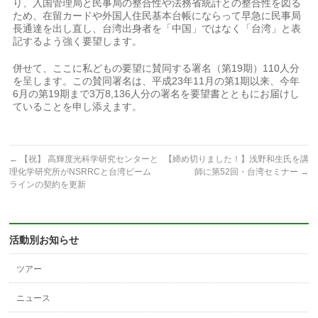
り、入国管理局と民事局の整合性や法務省統計との整合性を図る
ため、在留カードや外国人住民基本台帳にならって早急に民事局
長通達を出し直し、台湾出身者を「中国」ではなく「台湾」と表
記するよう強く要望します。
併せて、ここに私どもの要望に賛同する署名（第19期）110人分
を呈します。この賛同署名は、平成23年11月の第1期以来、今年
6月の第19期まで3万8,136人分の署名を要望書とともにお届けし
ていることを申し添えます。
←
【祝】 高輝度光科学研究センターと
【締め切りました！】浅野和生氏を講
理化学研究所がNSRRCと台湾ビーム
師に第52回・台湾セミナー
→
ラインの契約を更新
活動別お知らせ
ツアー
ニュース