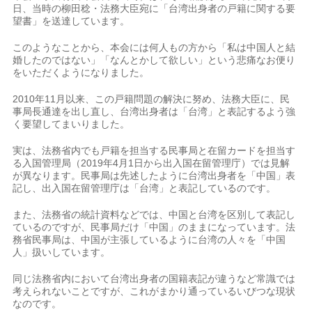
日、当時の柳田稔・法務大臣宛に「台湾出身者の戸籍に関する要
望書」を送達しています。
このようなことから、本会には何人もの方から「私は中国人と結
婚したのではない」「なんとかして欲しい」という悲痛なお便り
をいただくようになりました。
2010年11月以来、この戸籍問題の解決に努め、法務大臣に、民
事局長通達を出し直し、台湾出身者は「台湾」と表記するよう強
く要望してまいりました。
実は、法務省内でも戸籍を担当する民事局と在留カードを担当す
る入国管理局（2019年4月1日から出入国在留管理庁）では見解
が異なります。民事局は先述したように台湾出身者を「中国」表
記し、出入国在留管理庁は「台湾」と表記しているのです。
また、法務省の統計資料などでは、中国と台湾を区別して表記し
ているのですが、民事局だけ「中国」のままになっています。法
務省民事局は、中国が主張しているように台湾の人々を「中国
人」扱いしています。
同じ法務省内において台湾出身者の国籍表記が違うなど常識では
考えられないことですが、これがまかり通っているいびつな現状
なのです。