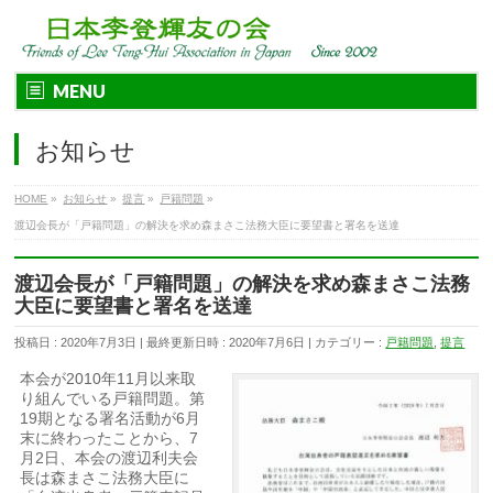
MENU
お知らせ
HOME
»
お知らせ
»
提言
»
戸籍問題
»
渡辺会長が「戸籍問題」の解決を求め森まさこ法務大臣に要望書と署名を送達
渡辺会長が「戸籍問題」の解決を求め森まさこ法務
大臣に要望書と署名を送達
投稿日 : 2020年7月3日
最終更新日時 : 2020年7月6日
カテゴリー :
戸籍問題
,
提言
本会が2010年11月以来取
り組んでいる戸籍問題。第
19期となる署名活動が6月
末に終わったことから、7
月2日、本会の渡辺利夫会
長は森まさこ法務大臣に