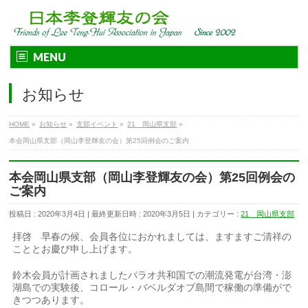
MENU
お知らせ
HOME
»
お知らせ
»
支部イベント
»
21 岡山県支部
»
本会岡山県支部（岡山李登輝友の会）第25回例会のご案内
本会岡山県支部（岡山李登輝友の会）第25回例会の
ご案内
投稿日 : 2020年3月4日
最終更新日時 : 2020年3月5日
カテゴリー :
21 岡山県支部
拝啓 早春の候、会員各位におかれましては、ますますご清祥の
こととお慶び申し上げます。
鈴木会員が計画されましたパラオ共和国での潮流発電が台湾・澎
湖島での実験後、コロール・バベルダオブ島間で稼働の準備がで
きつつあります。