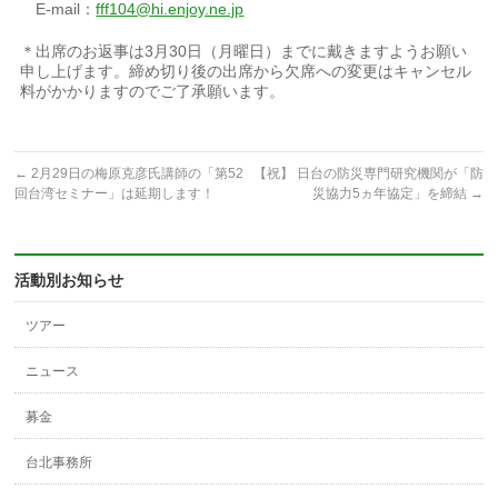
E-mail：
fff104@hi.enjoy.ne.jp
＊出席のお返事は3月30日（月曜日）までに戴きますようお願い
申し上げます。締め切り後の出席から欠席への変更はキャンセル
料がかかりますのでご了承願います。
←
2月29日の梅原克彦氏講師の「第52
【祝】 日台の防災専門研究機関が「防
回台湾セミナー」は延期します！
災協力5ヵ年協定」を締結
→
活動別お知らせ
ツアー
ニュース
募金
台北事務所