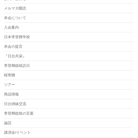
メルマガ購読
本会について
入会案内
日本李登輝学校
本会の提言
『日台共栄』
李登輝総統訪日
桜寄贈
ツアー
商品情報
日台姉妹交流
李登輝総統の言葉
論説
講演会/イベント