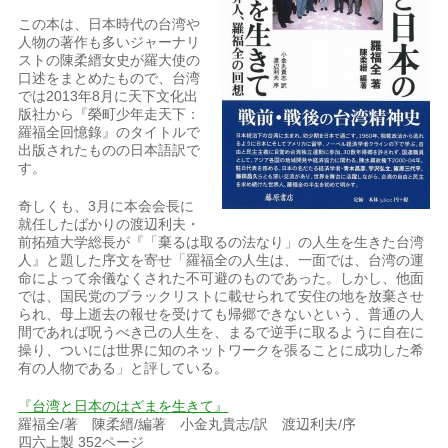
この本は、日本時代の台湾や
人物の著作も多いジャーナリ
ストの陳柔縉女史が羅大使の
口述をまとめたもので、台湾
では2013年8月に天下文化出
版社から『榮町少年走天下：
羅福全回憶錄』のタイトルで
出版されたものの日本語訳で
す。
奇しくも、3月に本会会長に
就任したばかりの渡辺利夫・
前拓殖大学総長が『「棄るは取るの法なり」の人生を生きた台湾
人』と題した序文を寄せ「羅福全の人生は、一面では、台湾の運
命によって余儀なくされた不可避のものであった。しかし、他面
では、国民党のブラックリストに載せられて安住の地を放棄させ
られ、母上逝去の報せを受けても帰郷できないという、普通の人
間であれば呪うべき己の人生を、まるで逆手に取るように自在に
操り、ついには世界に知のネットワークを張ることに成功した希
有の人物である」と評している。
『台湾と日本のはざまを生きて』
羅福全/著 陳柔縉/編著 小金丸貴志/訳 渡辺利夫/序
四六上製 352ページ