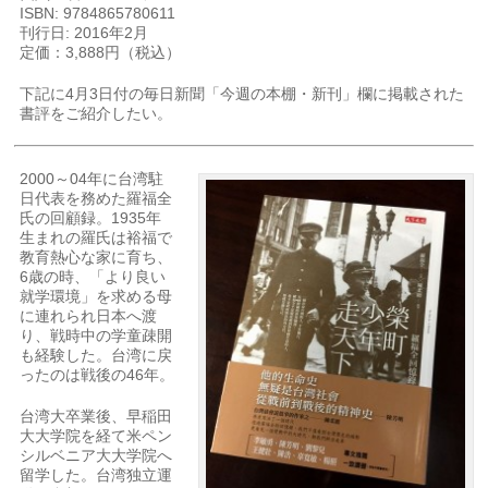
ISBN: 9784865780611
刊行日: 2016年2月
定価：3,888円（税込）
下記に4月3日付の毎日新聞「今週の本棚・新刊」欄に掲載された
書評をご紹介したい。
2000～04年に台湾駐
日代表を務めた羅福全
氏の回顧録。1935年
生まれの羅氏は裕福で
教育熱心な家に育ち、
6歳の時、「より良い
就学環境」を求める母
に連れられ日本へ渡
り、戦時中の学童疎開
も経験した。台湾に戻
ったのは戦後の46年。
台湾大卒業後、早稲田
大大学院を経て米ペン
シルベニア大大学院へ
留学した。台湾独立運