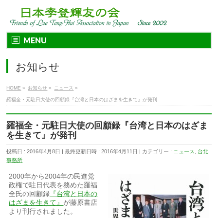
MENU
お知らせ
HOME
»
お知らせ
»
ニュース
»
羅福全・元駐日大使の回顧録『台湾と日本のはざまを生きて』が発刊
羅福全・元駐日大使の回顧録『台湾と日本のはざま
を生きて』が発刊
投稿日 : 2016年4月8日
最終更新日時 : 2016年4月11日
カテゴリー :
ニュース
,
台北
事務所
2000年から2004年の民進党
政権で駐日代表を務めた羅福
全氏の回顧録
『台湾と日本の
はざまを生きて』
が藤原書店
より刊行されました。