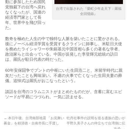
動に参加したため国民
党独裁下の台湾へ戻れ
台湾で出版された『榮町少年走天下：羅福
なくなったが、国連の
全回憶錄』
経済専門家として長
年、世界中を飛び回っ
た。
数奇を極めた人生の中で独特な人脈を築いたことに驚かされる。
後にノーベル経済学賞を受賞するクラインに師事し、米駐日大使
を務めたライシャワーや朱鎔基元中国首相ら多くの著名な学者、
政治家らと出会っている。中国が反発した李登輝元総統の訪日
は、羅氏が駐日代表の時だった。
60年安保闘争でブントの中枢にいた生田浩二と、米留学時代に親
友だったことも興味深い。不慮の火事で亡くなった生田夫妻の葬
儀、追悼式は羅氏がおこなったという。
談話を台湾のコラムニストがまとめたものだが、含蓄に富むエピ
ソードが平易につづられ、一気に読ませる。
←
本日午後、台湾南部地震 「お見舞い
牡丹社事件の説明を巡る遺族の思いが
募金」を頼清徳・台南市長に手渡し
平野久美子さんの仲立ちで台湾側に伝
わる
→