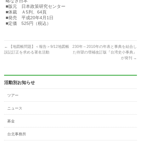
略なき日本
■版元 日本政策研究センター
■体裁 Ａ5判、64頁
■発売 平成20年4月1日
■定価 525円（税込）
←
【地図帳問題】＜報告＞9/12地図帳
230年～2010年の年表と事典を結合し
誤記訂正を求める署名活動
た待望の増補改訂版『台湾史小事典』
が発刊
→
活動別お知らせ
ツアー
ニュース
募金
台北事務所