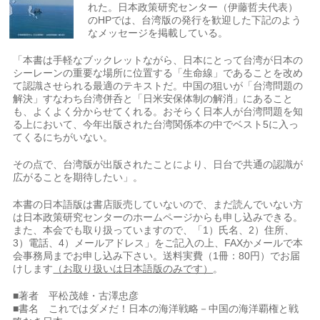
れた。日本政策研究センター（伊藤哲夫代表）
のHPでは、台湾版の発行を歓迎した下記のよう
なメッセージを掲載している。
「本書は手軽なブックレットながら、日本にとって台湾が日本の
シーレーンの重要な場所に位置する「生命線」であることを改め
て認識させられる最適のテキストだ。中国の狙いが「台湾問題の
解決」すなわち台湾併呑と「日米安保体制の解消」にあること
も、よくよく分からせてくれる。おそらく日本人が台湾問題を知
る上において、今年出版された台湾関係本の中でベスト5に入っ
てくるにちがいない。
その点で、台湾版が出版されたことにより、日台で共通の認識が
広がることを期待したい」。
本書の日本語版は書店販売していないので、まだ読んでいない方
は日本政策研究センターのホームページからも申し込みできる。
また、本会でも取り扱っていますので、「1）氏名、2）住所、
3）電話、4）メールアドレス」をご記入の上、FAXかメールで本
会事務局までお申し込み下さい。送料実費（1冊：80円）でお届
けします
（お取り扱いは日本語版のみです）
。
■著者 平松茂雄・古澤忠彦
■書名 これではダメだ！日本の海洋戦略－中国の海洋覇権と戦