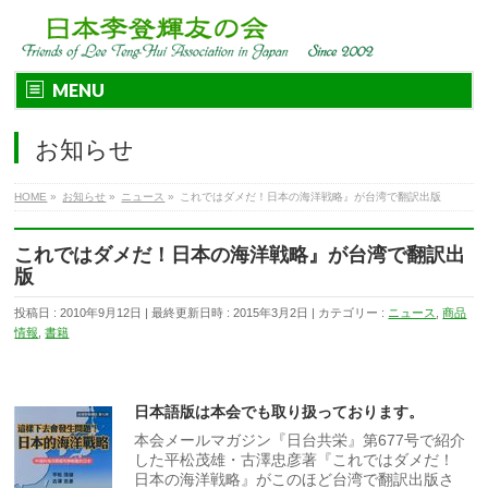
MENU
お知らせ
HOME
»
お知らせ
»
ニュース
»
これではダメだ！日本の海洋戦略』が台湾で翻訳出版
これではダメだ！日本の海洋戦略』が台湾で翻訳出
版
投稿日 : 2010年9月12日
最終更新日時 : 2015年3月2日
カテゴリー :
ニュース
,
商品
情報
,
書籍
日本語版は本会でも取り扱っております。
本会メールマガジン『日台共栄』第677号で紹介
した平松茂雄・古澤忠彦著『これではダメだ！
日本の海洋戦略』がこのほど台湾で翻訳出版さ