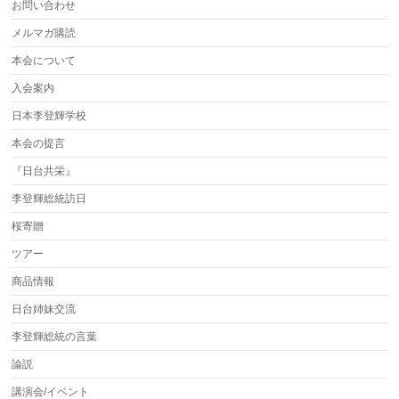
お問い合わせ
メルマガ購読
本会について
入会案内
日本李登輝学校
本会の提言
『日台共栄』
李登輝総統訪日
桜寄贈
ツアー
商品情報
日台姉妹交流
李登輝総統の言葉
論説
講演会/イベント