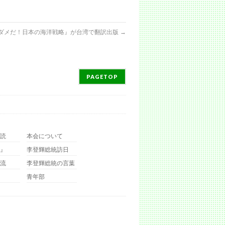
ダメだ！日本の海洋戦略』が台湾で翻訳出版
→
PAGETOP
読
本会について
』
李登輝総統訪日
流
李登輝総統の言葉
青年部