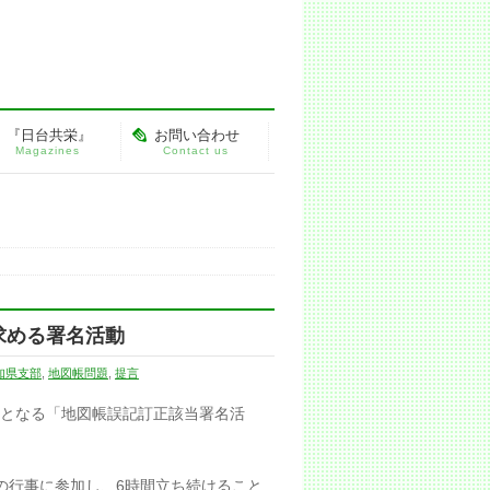
『日台共栄』
お問い合わせ
Magazines
Contact us
求める署名活動
知県支部
,
地図帳問題
,
提言
目となる「地図帳誤記訂正該当署名活
の行事に参加し、6時間立ち続けること