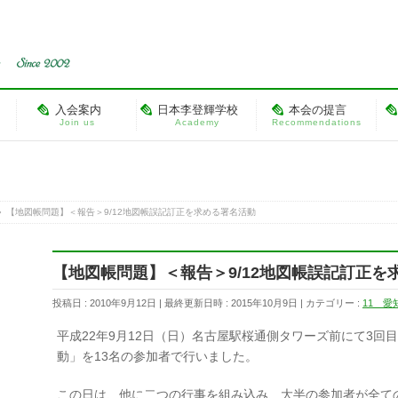
入会案内
日本李登輝学校
本会の提言
Join us
Academy
Recommendations
»
【地図帳問題】＜報告＞9/12地図帳誤記訂正を求める署名活動
【地図帳問題】＜報告＞9/12地図帳誤記訂正を
投稿日 : 2010年9月12日
最終更新日時 : 2015年10月9日
カテゴリー :
11 愛
平成22年9月12日（日）名古屋駅桜通側タワーズ前にて3回
動」を13名の参加者で行いました。
この日は、他に二つの行事を組み込み、大半の参加者が全て