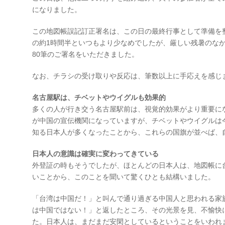
になりました。
この地図帳誤記訂正署名は、この日の最終行事として準備を整え
の約1時間半といつもより少なめでしたが、厳しい残暑のな
80筆のご署名をいただきました。
なお、チラシの受け取りや反応は、筆数以上に手応えを感じ
名古屋駅は、チベットやウイグルも効果的
多くの人が行き交う名古屋駅前は、視覚的効果がより重要に
が中国の宣伝機関になっていますが、チベットやウイグルは
知る日本人が多くなったことから、これらの国旗が並べば、
日本人の意識は確実に変わってきている
外登証の時もそうでしたが、ほとんどの日本人は、地図帳に
いことから、このことを聞いて驚くひとも結構いました。
「台湾は中国だ！」と叫んで通り過ぎる中国人と思われる家
は中国ではない！」と返したところ、その光景を見、不愉快
た。日本人は、まだまだ安閑としているということをいわれ