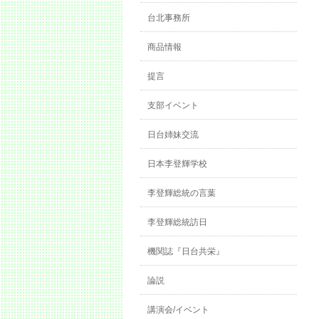
台北事務所
商品情報
提言
支部イベント
日台姉妹交流
日本李登輝学校
李登輝総統の言葉
李登輝総統訪日
機関誌『日台共栄』
論説
講演会/イベント