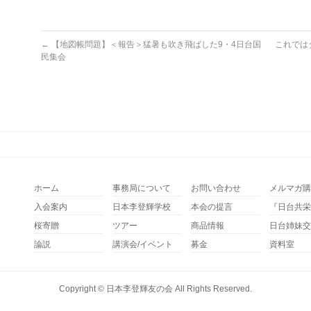
←
【地図帳問題】＜報告＞猛暑も吹き飛ばした9・4日台国
これでは
民集会
ホーム
事務局について
お問い合わせ
メルマガ購
入会案内
日本李登輝学校
本会の提言
『日台共栄
桜寄贈
ツアー
商品情報
日台姉妹交
論説
講演会/イベント
募金
資料室
Copyright ©
日本李登輝友の会
All Rights Reserved.