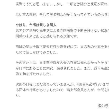
実際そうだと思います。しかし、一頃とは随分と反応が変わ
若い方の理解、そして署名割合が多くなってきているのも喜
やはり、台湾は親しき隣人
東アジア情勢や民主党による売国法案で予断を許さない状況
関係の未来はあると感じられる次第です。
前日の皇太子殿下愛知行啓沿道奉迎にて、日の丸の小旗を振
たので話しかけてみました。
その方たちは、日本李登輝友の会の存在は知らなかったそう
が日本にあることに大変、感激されました。また、我々も皇
強く胸を打たれました。
次回の日程はまだ決まっていませんが、4回目も必ず行いま
る団体の行事がありましたので、当支部会員さんが、合間を
た。
愛知県支