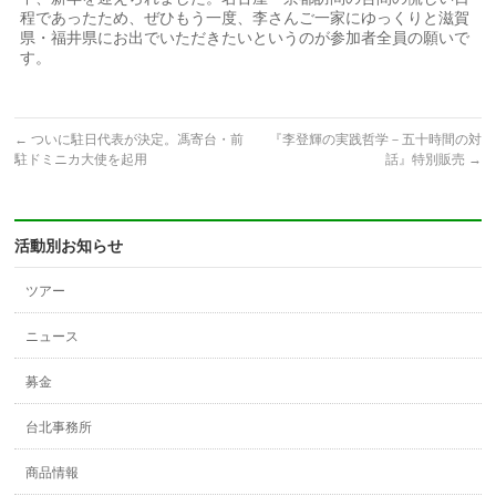
程であったため、ぜひもう一度、李さんご一家にゆっくりと滋賀
県・福井県にお出でいただきたいというのが参加者全員の願いで
す。
←
ついに駐日代表が決定。馮寄台・前
『李登輝の実践哲学－五十時間の対
駐ドミニカ大使を起用
話』特別販売
→
活動別お知らせ
ツアー
ニュース
募金
台北事務所
商品情報