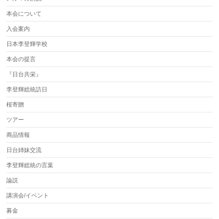
本会について
入会案内
日本李登輝学校
本会の提言
『日台共栄』
李登輝総統訪日
桜寄贈
ツアー
商品情報
日台姉妹交流
李登輝総統の言葉
論説
講演会/イベント
募金