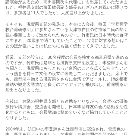
講演会があるため、高田喜朗氏を代理に）も出席していただきま
した。福井県支部の藤田敏男副支部長もわざわざお祝いに駆けつ
け、参加者は11人でしたが、大変盛り上がりました。
そもそも、滋賀県支部の発足は、本会に入会後、毎回「李登輝学
校台湾研修団」に参加されている大津市在住の竹市敬二氏の熱く
強い要望によって進められたものです。竹市氏は日本時代の台湾
に生まれ、20歳まで過ごしていたことで、台湾に対する想いはこ
とのほか強いことは私たちにも強く伝わってきていました。
通常、支部の設立は、30名程度の会員を擁する都道府県で進める
のですが、竹市氏は是非とも滋賀県支部を設立し、李登輝さんを
お招きし、滋賀県にもっともっと台湾のことを広く知らせたいと
いう熱意を持って支部の設立に奔走していただきました。席上で
も、琵琶湖を抱える滋賀県をさらに台湾でアピールし、姉妹都市
締結や観光客誘致など多くのアイディアが飛び出し、前途明るい
船出となりました。
今後は、お隣の福井県支部とも連携をとりながら、台湾への研修
旅行や講演会、交流会を開催し、日本李登輝友の会の活動を活性
化するとともに、会員増加に務めていくなど協力していくことと
なりました。
2004年末、訪日中の李登輝さんは琵琶湖に宿泊され、雪景色の
中、新年を迎えられました。名古屋・京都訪問の合間の慌しい日