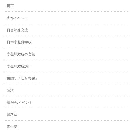
提言
支部イベント
日台姉妹交流
日本李登輝学校
李登輝総統の言葉
李登輝総統訪日
機関誌『日台共栄』
論説
講演会/イベント
資料室
青年部