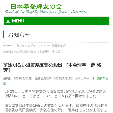
MENU
お知らせ
HOME
»
お知らせ
»
支部イベント
»
19 滋賀県支部
»
前途明るい滋賀県支部の船出 ［本会理事 薛 格芳］
前途明るい滋賀県支部の船出 ［本会理事 薛 格
芳］
投稿日 : 2008年8月23日
最終更新日時 : 2015年1月23日
カテゴリー :
19 滋賀県支
部
8月23日、日本李登輝友の会滋賀県支部の発足記念会が滋賀県大
津駅前の「ところがどっこい」というお店で開かれました。
滋賀県支部は本会19番目の支部となります。京都在住の清河雅孝
理事及び高田喜朗氏（大阪在住の野口一理事はご自分が主催する