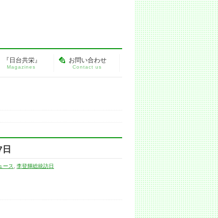
『日台共栄』
お問い合わせ
Magazines
Contact us
7日
ュース
,
李登輝総統訪日