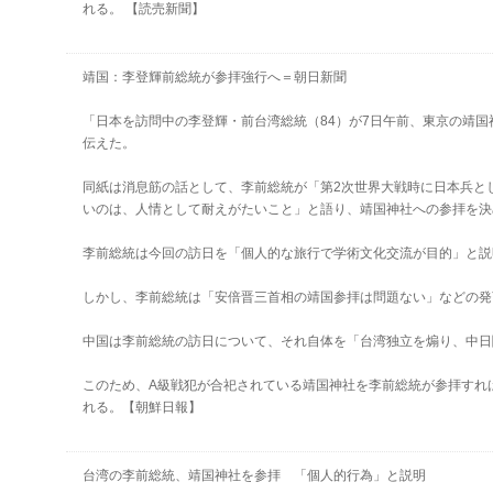
れる。 【読売新聞】
靖国：李登輝前総統が参拝強行へ＝朝日新聞
「日本を訪問中の李登輝・前台湾総統（84）が7日午前、東京の靖国
伝えた。
同紙は消息筋の話として、李前総統が「第2次世界大戦時に日本兵と
いのは、人情として耐えがたいこと」と語り、靖国神社への参拝を決
李前総統は今回の訪日を「個人的な旅行で学術文化交流が目的」と説
しかし、李前総統は「安倍晋三首相の靖国参拝は問題ない」などの発
中国は李前総統の訪日について、それ自体を「台湾独立を煽り、中日
このため、A級戦犯が合祀されている靖国神社を李前総統が参拝すれ
れる。【朝鮮日報】
台湾の李前総統、靖国神社を参拝 「個人的行為」と説明