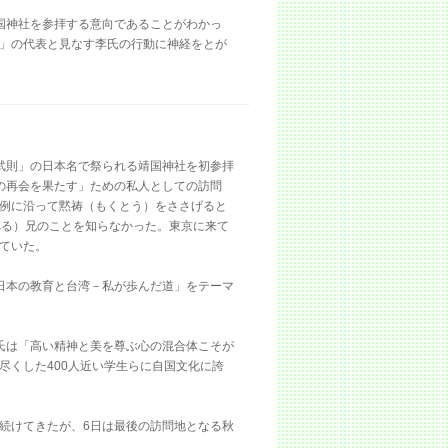
国神社を参拝する意向であることがわかっ
」の代表と見なす李氏の行動に神経をとが
武則」の日本名で祭られる靖国神社を初参拝
の再会を果たす」ための私人としての訪問
例に沿って黙祷（もくとう）をささげると
れる）兄のことを知らなかった。東京に来て
ていた。
日本の教育と台湾－私が歩んだ道」をテーマ
氏は「高い精神と美を尊ぶ心の混合体こそが
尽くした400人近い学生らに自国文化に誇
続けてきたが、6日は最後の訪問地となる秋