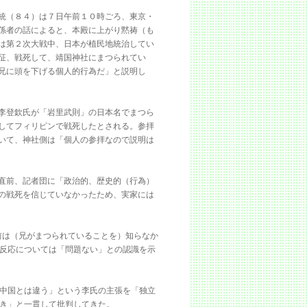
統（８４）は７日午前１０時ごろ、東京・
係者の話によると、本殿に上がり黙祷（も
は第２次大戦中、日本が植民地統治してい
征、戦死して、靖国神社にまつられてい
兄に頭を下げる個人的行為だ」と説明し
李登欽氏が「岩里武則」の日本名でまつら
してフィリピンで戦死したとされる。参拝
いて、神社側は「個人の参拝なので説明は
直前、記者団に「政治的、歴史的（行為）
の戦死を信じていなかったため、実家には
前は（兄がまつられていることを）知らなか
反応については「問題ない」との認識を示
中国とは違う」という李氏の主張を「独立
き」と一貫して批判してきた。