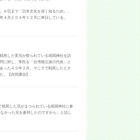
。６日まで「日本文化を深く知るため」、
年４月と０４年１２月に来日している。
戦死した実兄が祭られている靖国神社を訪
問に対し、李氏を「台湾独立派の代表」と
あった４５年２月、マニラで戦死したとさ
た。【共同通信】
て戦死した兄がまつられている靖国神社に参
いなかった兄を参拝したのですから」と話し