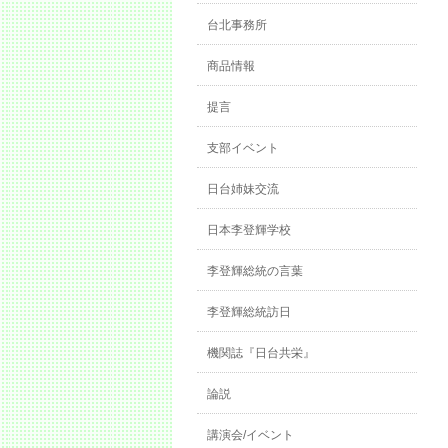
台北事務所
商品情報
提言
支部イベント
日台姉妹交流
日本李登輝学校
李登輝総統の言葉
李登輝総統訪日
機関誌『日台共栄』
論説
講演会/イベント