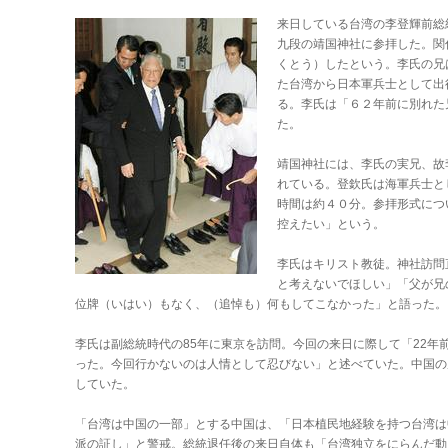
来日している台湾の李登輝前総
九段の靖国神社に参拝した。関
くとう）したという。李氏の兄
た台湾から日本軍兵士として出
る。李氏は「６２年前に別れた
た。
靖国神社には、李氏の実兄、故
れている。登欽氏は海軍兵士と
時間は約４０分。参拝形式につ
控えたい」という。
李氏はキリスト教徒。神社訪問
と考えないでほしい」「父が兄
位牌（いはい）もなく、（追悼も）何もしてこなかった」と語った。
李氏は副総統時代の85年に東京を訪問。今回の来日に際して「22年
った。今回行かないのは人情として忍びない」と述べていた。中国の
していた。
「台湾は中国の一部」とする中国は、「日本植民地経験を持つ台湾は
派の証し」と警戒。総統退任後の来日自体も「台湾独立をにらんだ動