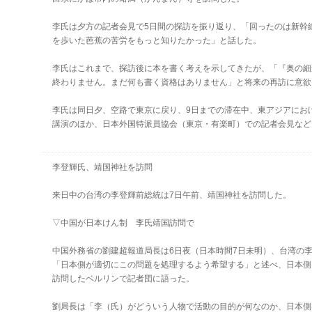
李氏は夕方の記者会見で5日間の探訪を振り返り、「回ったのは新幹
を歩いた芭蕉の苦労をもっと知りたかった」と話した。
李氏はこれまで、探訪後に本を書く考えを示してきたが、「『奥の細
終わりません。まだ何も書く資格はありません」と将来の再訪に意欲
李氏は同日夕、空路で東京に戻り、9日までの滞在中、東アジアにお
講演のほか、日本外国特派員協会（東京・有楽町）での記者会見など
李登輝氏、靖国神社を訪問
来日中の台湾の李登輝前総統は7日午前、靖国神社を訪問した。
▽中国が日本けん制 李氏靖国訪問で
中国外務省の劉建超報道局長は6日夜（日本時間7日未明）、台湾の李
「日本側が適切にこの問題を処理するよう希望する」と述べ、日本側
訪問したベルリンで記者団に語った。
劉局長は「李（氏）がどういう人物で活動の目的が何なのか、日本側