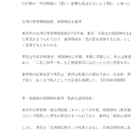
の行動が「中日関係に（悪い）影響を及ぼさないよう望む」と述べた
台湾の李登輝前総統、靖国神社を参拝
来日中の台湾の李登輝前総統が7日午前、東京・九段北の靖国神社を
た実兄がまつられており、参拝理由を「兄の霊を追悼するため」とし
く反発するとみられる。
李氏は午前10時過ぎ、靖国神社に到着。本殿に昇殿した。本人は敬
あり、「二礼二拍手一礼」など神道形式にはのっとらずに弔意を示し
参拝前の記者会見で李氏は「参拝は私個人の望みであり、社会的、歴
で語り、あくまで私人としての立場を強調した。【日本経済新聞】
李・前総統が靖国神社参拝「私的な追悼目的」
来日中の李登輝・前台湾総統（８４）が７日午前、靖国神社（東京都
リピンで戦死した李氏の実兄がまつられており、参拝は「私的な追
しかし、李氏を「台湾独立勢力」の代表とみなし、日本訪問自体に反