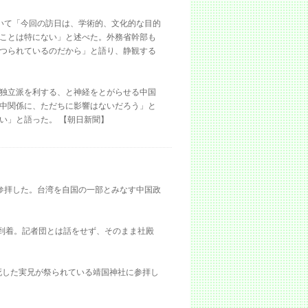
いて「今回の訪日は、学術的、文化的な目的
ことは特にない」と述べた。外務省幹部も
つられているのだから」と語り、静観する
独立派を利する、と神経をとがらせる中国
中関係に、ただちに影響はないだろう」と
い」と語った。 【朝日新聞】
社を参拝した。台湾を自国の一部とみなす中国政
に到着。記者団とは話をせず、そのまま社殿
死した実兄が祭られている靖国神社に参拝し