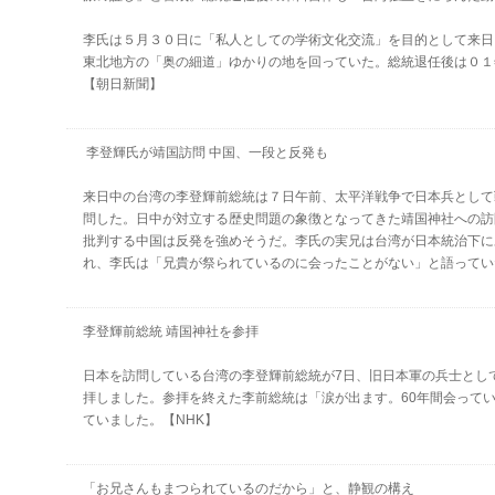
李氏は５月３０日に「私人としての学術文化交流」を目的として来日
東北地方の「奥の細道」ゆかりの地を回っていた。総統退任後は０１
【朝日新聞】
李登輝氏が靖国訪問 中国、一段と反発も
来日中の台湾の李登輝前総統は７日午前、太平洋戦争で日本兵として
問した。日中が対立する歴史問題の象徴となってきた靖国神社への訪
批判する中国は反発を強めそうだ。李氏の実兄は台湾が日本統治下に
れ、李氏は「兄貴が祭られているのに会ったことがない」と語ってい
李登輝前総統 靖国神社を参拝
日本を訪問している台湾の李登輝前総統が7日、旧日本軍の兵士とし
拝しました。参拝を終えた李前総統は「涙が出ます。60年間会って
ていました。【NHK】
「お兄さんもまつられているのだから」と、静観の構え