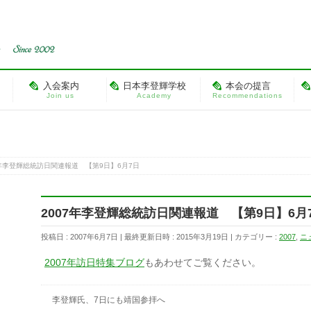
入会案内
日本李登輝学校
本会の提言
Join us
Academy
Recommendations
7年李登輝総統訪日関連報道 【第9日】6月7日
2007年李登輝総統訪日関連報道 【第9日】6月
投稿日 : 2007年6月7日
最終更新日時 : 2015年3月19日
カテゴリー :
2007
,
ニ
2007年訪日特集ブログ
もあわせてご覧ください。
李登輝氏、7日にも靖国参拝へ