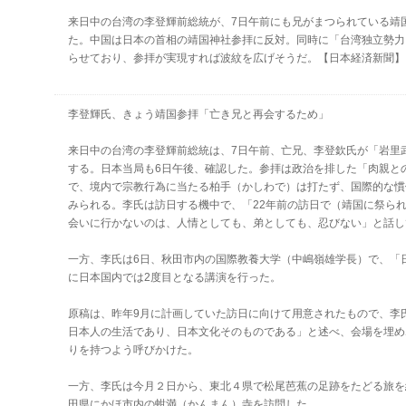
来日中の台湾の李登輝前総統が、7日午前にも兄がまつられている靖
た。中国は日本の首相の靖国神社参拝に反対。同時に「台湾独立勢力
らせており、参拝が実現すれば波紋を広げそうだ。【日本経済新聞】
李登輝氏、きょう靖国参拝「亡き兄と再会するため」
来日中の台湾の李登輝前総統は、7日午前、亡兄、李登欽氏が「岩里
する。日本当局も6日午後、確認した。参拝は政治を排した「肉親と
で、境内で宗教行為に当たる柏手（かしわで）は打たず、国際的な慣
みられる。李氏は訪日する機中で、「22年前の訪日で（靖国に祭ら
会いに行かないのは、人情としても、弟としても、忍びない」と話し
一方、李氏は6日、秋田市内の国際教養大学（中嶋嶺雄学長）で、「
に日本国内では2度目となる講演を行った。
原稿は、昨年9月に計画していた訪日に向けて用意されたもので、李
日本人の生活であり、日本文化そのものである」と述べ、会場を埋め
りを持つよう呼びかけた。
一方、李氏は今月２日から、東北４県で松尾芭蕉の足跡をたどる旅を
田県にかほ市内の蚶満（かんまん）寺を訪問した。