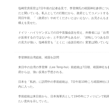
塩崎官房長官は7日午前の記者会見で、李登輝氏の靖国神社参拝につ
だと聞いている。私人としての行動だから、政府としてコメントする
同日午前、「（政府が）やめてくださいとはいえない。お兄さんもま
構えを見せた。
ドイツ・ハイリゲンダムでの日中首脳会談を控え、外務省には「台湾
が反発するのではないか」と不安の声もあるが、「好転しつつある日
の見方が強い。塩崎長官も「とくに（会談日程の）変更は聞いていな
李登輝前台湾総統、靖国を訪問
来日中の台湾の李登輝（Lee Teng-hui）前総統は7日朝、靖国神
府からは、強い反発が予想される。
日本を「私的」に訪問中の李前総統は、7日午前10時ころ靖国神社
内に入った。
李前総統は来日前から、日本海軍兵として1945年にフィリピンで戦
たい意向を示していた。