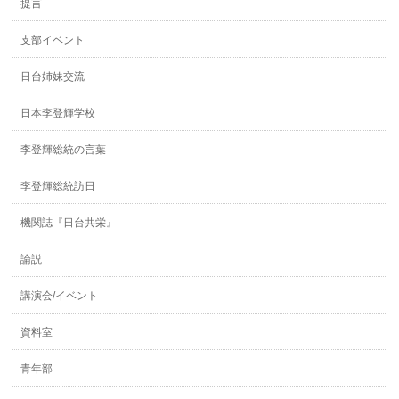
提言
支部イベント
日台姉妹交流
日本李登輝学校
李登輝総統の言葉
李登輝総統訪日
機関誌『日台共栄』
論説
講演会/イベント
資料室
青年部