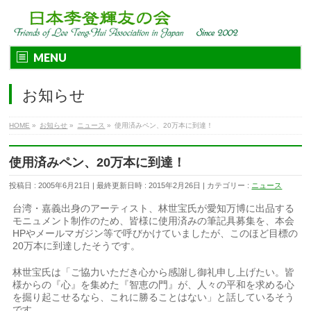
MENU
お知らせ
HOME
»
お知らせ
»
ニュース
»
使用済みペン、20万本に到達！
使用済みペン、20万本に到達！
投稿日 : 2005年6月21日
最終更新日時 : 2015年2月26日
カテゴリー :
ニュース
台湾・嘉義出身のアーティスト、林世宝氏が愛知万博に出品する
モニュメント制作のため、皆様に使用済みの筆記具募集を、本会
HPやメールマガジン等で呼びかけていましたが、このほど目標の
20万本に到達したそうです。
林世宝氏は「ご協力いただき心から感謝し御礼申し上げたい。皆
様からの『心』を集めた『智恵の門』が、人々の平和を求める心
を掘り起こせるなら、これに勝ることはない」と話しているそう
です。