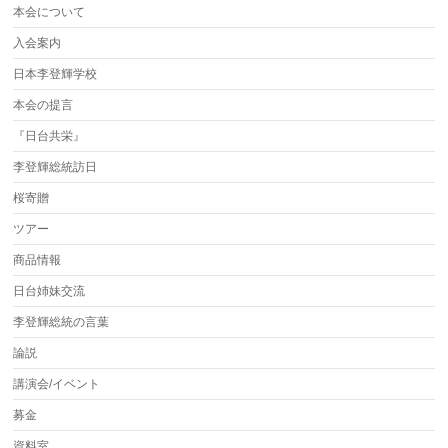
本会について
入会案内
日本李登輝学校
本会の提言
『日台共栄』
李登輝総統訪日
桜寄贈
ツアー
商品情報
日台姉妹交流
李登輝総統の言葉
論説
講演会/イベント
募金
資料室