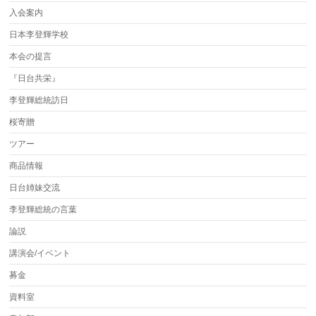
入会案内
日本李登輝学校
本会の提言
『日台共栄』
李登輝総統訪日
桜寄贈
ツアー
商品情報
日台姉妹交流
李登輝総統の言葉
論説
講演会/イベント
募金
資料室