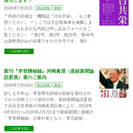
頒ちします！
2020年7月21日
商品情報
書籍
＊内容の詳細は「機関誌『日台共栄』」をご参
照ください。 ＊ここでは主な執筆者を掲載しま
した。おおまかな内容は申し込みフォームをご
覧ください。 ＊第2号、第3号、第29号、第40号
は資料用のみの在庫ですので欠号です。 第0 …
この記事を読む
新刊『李登輝秘録』河崎眞澄（産経新聞論
説委員）著のご案内
2020年7月20日
商品情報
書籍
折しも今年は、李登輝元総統が総統を退任され
てから20年という節目の年。産経新聞論説委員
で元台北支局長の河崎眞澄記者により、2019年
4月3日から2020年2月2日まで産経新聞に連載の
「李登輝秘録」が単行本となり、李元総統 …
この記事を読む