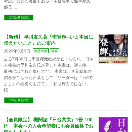
湾記』などの著書もある、本会理事で熊本県支
部長 …
この記事を読む
【新刊】 早川友久著『李登輝─いま本当に
伝えたいこと』のご案内
2020年9月9日
商品情報
書籍
去る7月30日に李登輝元総統が亡くなられ、日本
人秘書の早川友久氏が著した本書は、逝去後、
最初に出された単行本だ。 本書は、李元総統の
信念がこもった言葉として「リーダーは『7割で
よし』の心構えを持て」「私は権力ではない。
権 …
この記事を読む
【会員限定】 機関誌『日台共栄』1冊:100
円 本会への入会希望者にも会員価格でお