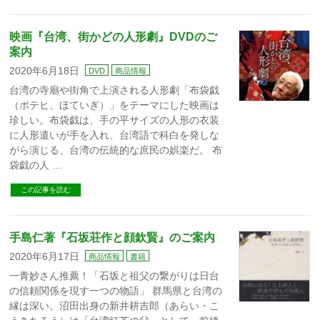
映画『台湾、街かどの人形劇』DVDのご
案内
2020年6月18日
DVD
商品情報
台湾の寺廟や街角で上演される人形劇「布袋戯
（ポテヒ、ほていぎ）」をテーマにした映画は
珍しい。布袋戯は、手の平サイズの人形の衣装
に人形遣いが手を入れ、台湾語で科白を発しな
がら演じる、台湾の伝統的な庶民の娯楽だ。 布
袋戯の人 …
この記事を読む
手島仁著『石坂荘作と顔欽賢』のご案内
2020年6月17日
商品情報
書籍
一青妙さん推薦！「石坂と祖父の繋がりは日台
の信頼関係を現す一つの物語」 群馬県と台湾の
縁は深い。沼田出身の新井耕吉郎（あらい・こ