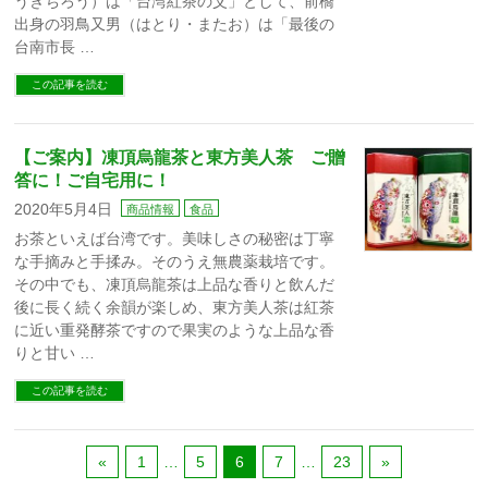
うきちろう）は「台湾紅茶の父」として、前橋
出身の羽鳥又男（はとり・またお）は「最後の
台南市長 …
この記事を読む
【ご案内】凍頂烏龍茶と東方美人茶 ご贈
答に！ご自宅用に！
2020年5月4日
商品情報
食品
お茶といえば台湾です。美味しさの秘密は丁寧
な手摘みと手揉み。そのうえ無農薬栽培です。
その中でも、凍頂烏龍茶は上品な香りと飲んだ
後に長く続く余韻が楽しめ、東方美人茶は紅茶
に近い重発酵茶ですので果実のような上品な香
りと甘い …
この記事を読む
«
1
…
5
6
7
…
23
»