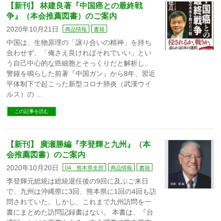
【新刊】 林建良著『中国癌との最終戦
争』（本会推薦図書）のご案内
2020年10月21日
商品情報
書籍
中国は、生物原理の「譲り合いの精神」を持ち
合わせず、「俺さえ良ければそれでいい」とい
う自己中心的な癌細胞とそっくりだと解析し、
警鐘を鳴らした前著『中国ガン』から8年、習近
平体制下で起こった新型コロナ肺炎（武漢ウイ
ルス）の …
この記事を読む
【新刊】 廣瀬勝編『李登輝と九州』（本
会推薦図書）のご案内
2020年10月20日
04 熊本県支部
商品情報
書籍
李登輝元総統は総統退任後の9回に及ぶご来日
で、九州は沖縄県に3回、熊本県に1回の4回も訪
問されていた。しかし、これまで九州訪問を一
書にまとめた訪問記録書はない。 本書は、『台