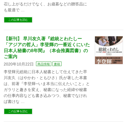
召し上がるだけでなく、お歳暮などの贈答品に
も最適で …
この記事を読む
【新刊】 早川友久著『総統とわたしー
「アジアの哲人」李登輝の一番近くにいた
日本人秘書の8年間』（本会推薦図書）の
ご案内
2020年10月22日
商品情報
書籍
李登輝元総統に日本人秘書として仕えてきた早
川友久（はやかわ・ともひさ）氏が著した本書
は、前著『李登輝─いま本当に伝えたいこと』と
ガラリと趣きを変え、秘書になった経緯や秘書
の仕事内容なども書き込みつつ、秘書でなけれ
ば書けな …
この記事を読む