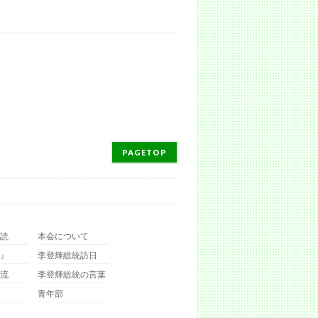
PAGETOP
読
本会について
』
李登輝総統訪日
流
李登輝総統の言葉
青年部