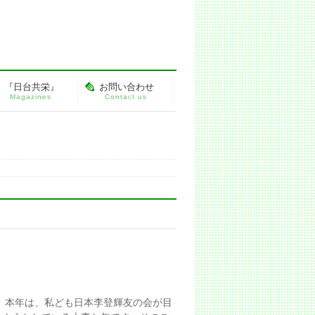
『日台共栄』
お問い合わせ
Magazines
Contact us
、本年は、私ども日本李登輝友の会が目