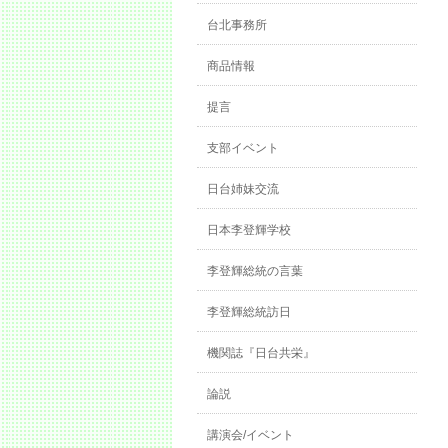
台北事務所
商品情報
提言
支部イベント
日台姉妹交流
日本李登輝学校
李登輝総統の言葉
李登輝総統訪日
機関誌『日台共栄』
論説
講演会/イベント