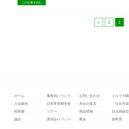
この記事を読む
«
1
2
ホーム
事務局について
お問い合わせ
メルマガ購
入会案内
日本李登輝学校
本会の提言
『日台共栄
桜寄贈
ツアー
商品情報
日台姉妹交
論説
講演会/イベント
募金
資料室