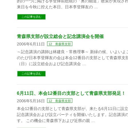
的の一つに掲げる李登輝前総統の「奥の細道」散策が実現さ
来日を今秋に控えた本日、日本李登輝友の …
この記事を読む
青森県支部が設立総会と記念講演会を開催
2006年6月11日
12 青森県支部
～記念講演の講師は林建良・常務理事～ 新緑の候、いよいよ
のたび日本李登輝友の会は本会12番目の支部として青森県支部
（日）に設立総会および記念講演会 …
この記事を読む
6月11日、本会12番目の支部として青森県支部発足！
2006年5月16日
12 青森県支部
本会12番目の支部として青森県支部が、来たる6月11日に設
記念講演会および設立パーティを開催いたします。記念講演
す。 この機会に青森県下および近県の親 …