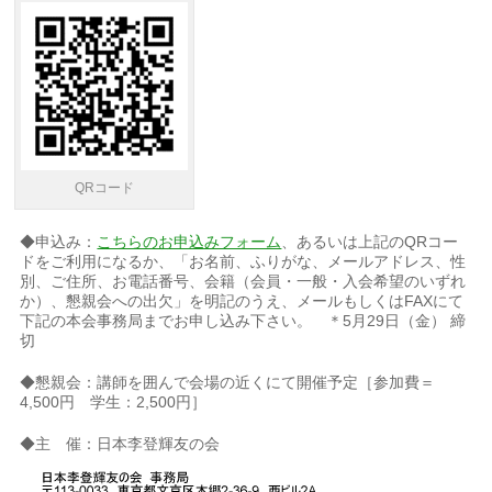
QRコード
◆申込み：
こちらのお申込みフォーム
、あるいは上記のQRコー
ドをご利用になるか、「お名前、ふりがな、メールアドレス、性
別、ご住所、お電話番号、会籍（会員・一般・入会希望のいずれ
か）、懇親会への出欠」を明記のうえ、メールもしくはFAXにて
下記の本会事務局までお申し込み下さい。 ＊5月29日（金） 締
切
◆懇親会：講師を囲んで会場の近くにて開催予定［参加費＝
4,500円 学生：2,500円］
◆主 催：日本李登輝友の会