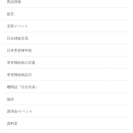
商品情報
提言
支部イベント
日台姉妹交流
日本李登輝学校
李登輝総統の言葉
李登輝総統訪日
機関誌『日台共栄』
論説
講演会/イベント
資料室