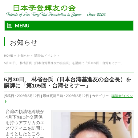
MENU
お知らせ
HOME
»
お知らせ
»
講演会/イベント
»
5月30日、 林省吾氏（日本台湾基進友の会会長）を講師に「第105回・台湾セミナー」
5月30日、 林省吾氏（日本台湾基進友の会会長）を
講師に「第105回・台湾セミナー」
投稿日 : 2026年5月12日
最終更新日時 : 2026年5月12日
カテゴリー :
講演会/イベン
ト
台湾の頼清徳総統が
4月下旬に外交関係
を持つアフリカのエ
スワティニを訪問し
ようとしたところ、