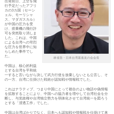
出発前日、上空を飛
行予定だったアフリ
カの3カ国（セーシ
ェル、モーリシャ
ス、マダガスカル）
が中国の圧力を受
け、搭乗機の飛行許
可を突然取り消しま
した。これは、中国
による台湾への苛烈
な圧力を世界中に知
らしめた事件でし
た。
林省吾・日本台湾基進友の会会長
中国は、核心的利益
とする台湾を平和統
一すると言いながら決して武力行使を放棄しないとも公言し、そ
の一方、台湾に仕掛けた戦術が認知戦や情報戦でした。
これはナラティブ、つまり中国にとって都合のよい物語や偽情報
を拡散することにより、中国への協力者を増やして台湾社会を分
断し、与党政権や台湾独立勢力を弱体化させて台湾統一を図ろう
とする「浸透工作」でした。
中国は台湾ばかりでなく、日本へも認知戦や情報戦を仕掛けて来