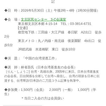
記
◆日 時：2026年5月30日（土）午後2時～4時（1時30分開場）
◆会 場：
文京区民センター 3-C会議室
東京都文京区本郷 4-15-14 TEL：03-3814-6731
【交通】
都営地下鉄：三田線・大江戸線 春日駅 A2出口 徒歩
2分
東京メトロ：丸ノ内線・南北線 後楽園駅 4b出口 徒
歩5分
JR総武線 水道橋駅 東口 徒歩10分
◆演 題： 「中国の台湾浸透工作」
◆講 師：林省吾氏（日本台湾基進友の会会長）
［りん・しょうご] 台湾・高雄出身。2005年に来日。日本台湾基進友
の会会長。日台関係を分析して台湾へ発信し、台湾の現状を日本に伝
達する、台湾華語/日本語の二刀流コラム記事を執筆中。
◆参加費：1,500円（会員） 2,000円（一般） 1,000円（学
生）
＊当日ご入会の方は会員扱い