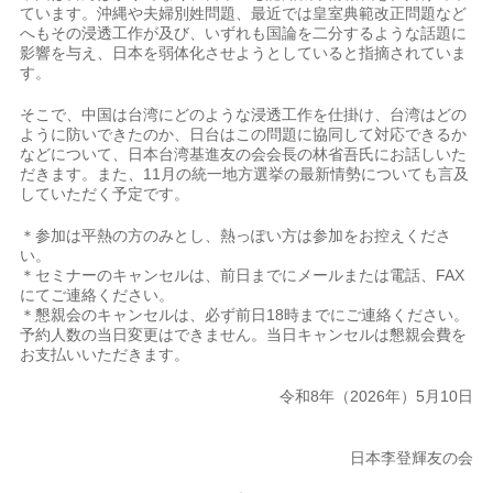
ています。沖縄や夫婦別姓問題、最近では皇室典範改正問題など
へもその浸透工作が及び、いずれも国論を二分するような話題に
影響を与え、日本を弱体化させようとしていると指摘されていま
す。
そこで、中国は台湾にどのような浸透工作を仕掛け、台湾はどの
ように防いできたのか、日台はこの問題に協同して対応できるか
などについて、日本台湾基進友の会会長の林省吾氏にお話しいた
だきます。また、11月の統一地方選挙の最新情勢についても言及
していただく予定です。
＊参加は平熱の方のみとし、熱っぽい方は参加をお控えくださ
い。
＊セミナーのキャンセルは、前日までにメールまたは電話、FAX
にてご連絡ください。
＊懇親会のキャンセルは、必ず前日18時までにご連絡ください。
予約人数の当日変更はできません。当日キャンセルは懇親会費を
お支払いいただきます。
令和8年（2026年）5月10日
日本李登輝友の会