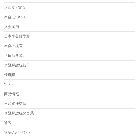
メルマガ購読
本会について
入会案内
日本李登輝学校
本会の提言
『日台共栄』
李登輝総統訪日
桜寄贈
ツアー
商品情報
日台姉妹交流
李登輝総統の言葉
論説
講演会/イベント