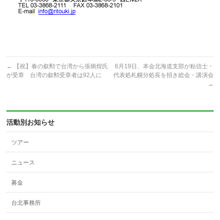
←
【祝】春の叙勲で台湾から張炳煌氏
6月19日、本会北海道支部が粘信士・
が受章 台湾の叙勲受章者は92人に
代表処札幌分処長を招き総会・講演会
→
活動別お知らせ
ツアー
ニュース
募金
台北事務所