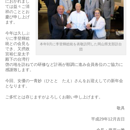
におかれまし
ては益々ご清
祥のこととお
慶び申し上げ
ます。
今年は久しぶ
りに李登輝総
統との会見も
本年9月に李登輝総統を表敬訪問した岡山県支部訪台
でき、又摂政
団
宮裕仁皇太子
殿下の台湾行
啓の地を訪ねての研修など計画が順調に進み会員各位のご協力に
感謝致します。
今回、女優の一青妙（ひとと たえ）さんをお迎えしての新年会
となります。
ご多忙とは存じますがよろしくお願い申し上げます。
敬具
平成29年12月吉日