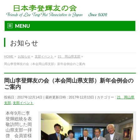
MENU
お知らせ
HOME
»
お知らせ
»
支部イベント
»
21 岡山県支部
»
岡山李登輝友の会（本会岡山県支部）新年会例会のご案内
岡山李登輝友の会（本会岡山県支部）新年会例会の
ご案内
投稿日 : 2017年12月14日
最終更新日時 : 2017年12月13日
カテゴリー :
21 岡山県
支部
,
支部イベント
本年9月に李
登輝総統を表
敬訪問した岡
山県支部一
拝
啓 会員皆様