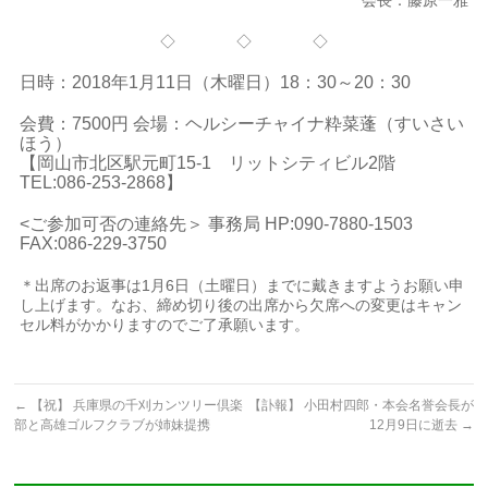
会長：藤原一雅
◇ ◇ ◇
日時：2018年1月11日（木曜日）18：30～20：30
会費：7500円 会場：ヘルシーチャイナ粋菜蓬（すいさい
ほう）
【岡山市北区駅元町15-1 リットシティビル2階
TEL:086-253-2868】
<ご参加可否の連絡先＞ 事務局 HP:090-7880-1503
FAX:086-229-3750
＊出席のお返事は1月6日（土曜日）までに戴きますようお願い申
し上げます。なお、締め切り後の出席から欠席への変更はキャン
セル料がかかりますのでご了承願います。
←
【祝】 兵庫県の千刈カンツリー倶楽
【訃報】 小田村四郎・本会名誉会長が
部と高雄ゴルフクラブが姉妹提携
12月9日に逝去
→