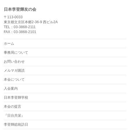
日本李登輝友の会
〒113-0033
東京都文京区本郷2-36-9 西ビル2A
TEL：03-3868-2111
FAX：03-3868-2101
ホーム
事務局について
お問い合わせ
メルマガ購読
本会について
入会案内
日本李登輝学校
本会の提言
『日台共栄』
李登輝総統訪日