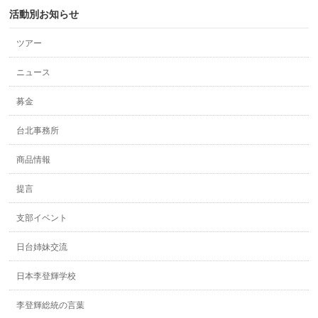
活動別お知らせ
ツアー
ニュース
募金
台北事務所
商品情報
提言
支部イベント
日台姉妹交流
日本李登輝学校
李登輝総統の言葉