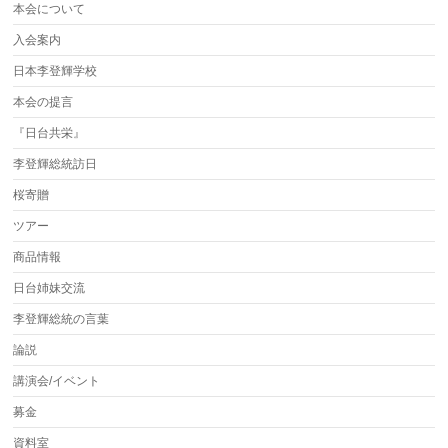
本会について
入会案内
日本李登輝学校
本会の提言
『日台共栄』
李登輝総統訪日
桜寄贈
ツアー
商品情報
日台姉妹交流
李登輝総統の言葉
論説
講演会/イベント
募金
資料室