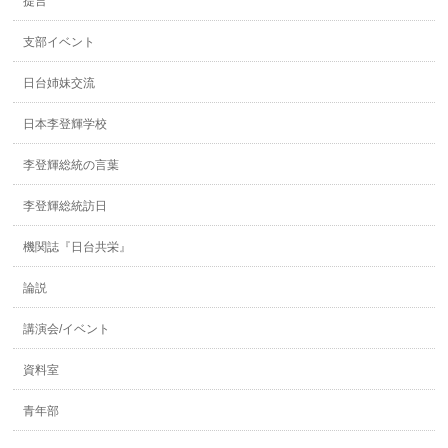
提言
支部イベント
日台姉妹交流
日本李登輝学校
李登輝総統の言葉
李登輝総統訪日
機関誌『日台共栄』
論説
講演会/イベント
資料室
青年部