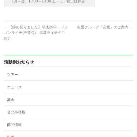
（月～金、10:00～18:00 土・日・祝日は休み）
←
【締め切りました】平成29年・ドラ
友愛グループ『友愛』のご案内
→
ゴンライチ(玉荷包)、黒葉ライチのご
紹介
活動別お知らせ
ツアー
ニュース
募金
台北事務所
商品情報