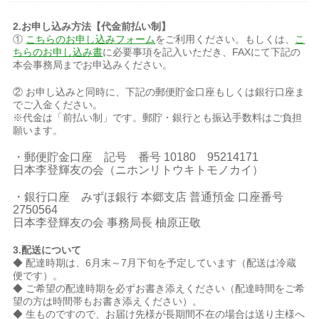
2.お申し込み方法【代金前払い制】
①
こちらのお申し込みフォーム
をご利用ください。もしくは、
こ
ちらのお申し込み書
に必要事項を記入いただき、FAXにて下記の
本会事務局までお申込みください。
② お申し込みと同時に、下記の郵便貯金口座もしくは銀行口座ま
でご入金ください。
※代金は「前払い制」です。郵貯・銀行とも振込手数料はご負担
願います。
・郵便貯金口座 記号 番号 10180 95214171
日本李登輝友の会（ニホンリトウキトモノカイ）
・銀行口座 みずほ銀行 本郷支店 普通預金 口座番号
2750564
日本李登輝友の会 事務局長 柚原正敬
3.配送について
◆ 配達時期は、6月末～7月下旬を予定しています（配送は冷蔵
便です）。
◆ ご希望の配達時期を必ずお書き添えください（配達時間をご希
望の方は時間帯もお書き添えください）。
◆ 生ものですので、お届け先様が長期間不在の場合は送り主様へ