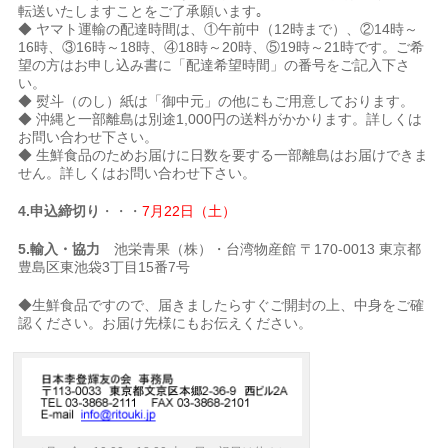
転送いたしますことをご了承願います｡
◆ ヤマト運輸の配達時間は、①午前中（12時まで）、②14時～
16時、③16時～18時、④18時～20時、⑤19時～21時です。ご希
望の方はお申し込み書に「配達希望時間」の番号をご記入下さ
い。
◆ 熨斗（のし）紙は「御中元」の他にもご用意しております。
◆ 沖縄と一部離島は別途1,000円の送料がかかります。詳しくは
お問い合わせ下さい。
◆ 生鮮食品のためお届けに日数を要する一部離島はお届けできま
せん。詳しくはお問い合わせ下さい。
4.申込締切り
・・・
7月22日（土）
5.輸入・協力
池栄青果（株）・台湾物産館 〒170-0013 東京都
豊島区東池袋3丁目15番7号
◆生鮮食品ですので、届きましたらすぐご開封の上、中身をご確
認ください。お届け先様にもお伝えください。