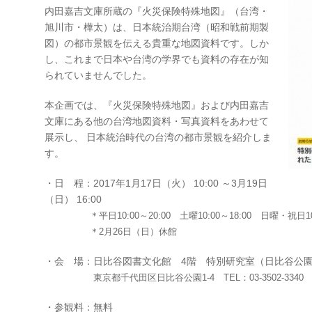
内田嘉吉文庫所蔵の『火災保険特殊地図』（台湾・
旭川市・樺太）は、日本統治期台湾（昭和戦前期製
図）の都市景観を伝える貴重な地図資料です。しか
し、これまで日本や台湾の学界でも資料の存在が知
られていませんでした。
本企画では、『火災保険特殊地図』および内田嘉吉
文庫にある他の台湾地図資料・写真資料をあわせて
展示し、 日本統治時代の台湾の都市景観を紹介しま
す。
・日 程：2017年1月17日（火） 10:00 ～3月19日
（日） 16:00
＊平日10:00～20:00 土曜10:00～18:00 日曜・祝日10:0
＊2月26日（日）休館
・会 場：日比谷図書文化館 4階 特別研究室（日比谷公
東京都千代田区日比谷公園1-4 TEL：03-3502-3340
・参観料：無料