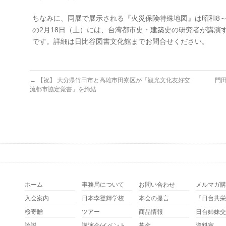
ちなみに、同展で展示される『火災保険特殊地図』は昭和8
の2月18日（土）には、台湾都市史・建築史の研究者が講演
です。詳細は日比谷図書文化館までお問合せください。
←
【祝】 大分県竹田市と高雄市田寮区が「観光文化友好交
門
流都市協定覚書」を締結
ホーム
事務局について
お問い合わせ
メルマガ購
入会案内
日本李登輝学校
本会の提言
『日台共栄
桜寄贈
ツアー
商品情報
日台姉妹交
論説
講演会/イベント
募金
資料室