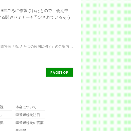
～9年ごろに作製されたもので、会期中
する関連セミナーも予定されているそう
田隆将著『汝､ふたつの故国に殉ず』のご案内
→
PAGETOP
読
本会について
』
李登輝総統訪日
流
李登輝総統の言葉
青年部