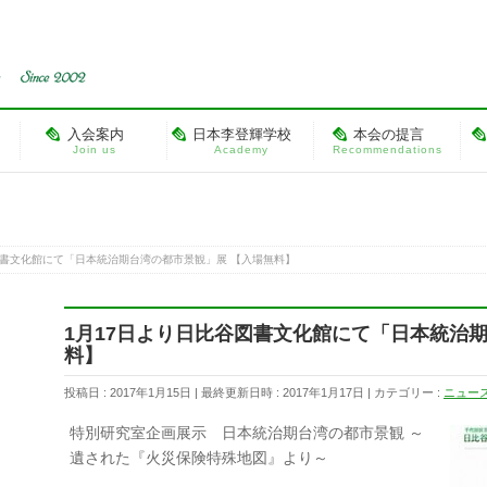
入会案内
日本李登輝学校
本会の提言
Join us
Academy
Recommendations
図書文化館にて「日本統治期台湾の都市景観」展 【入場無料】
1月17日より日比谷図書文化館にて「日本統治
料】
投稿日 : 2017年1月15日
最終更新日時 : 2017年1月17日
カテゴリー :
ニュー
特別研究室企画展示 日本統治期台湾の都市景観 ～
遺された『火災保険特殊地図』より～