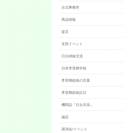
台北事務所
商品情報
提言
支部イベント
日台姉妹交流
日本李登輝学校
李登輝総統の言葉
李登輝総統訪日
機関誌『日台共栄』
論説
講演会/イベント