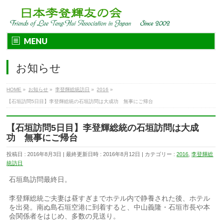
MENU
お知らせ
HOME
»
お知らせ
»
李登輝総統訪日
»
2016
»
【石垣訪問5日目】李登輝総統の石垣訪問は大成功 無事にご帰台
【石垣訪問5日目】李登輝総統の石垣訪問は大成
功 無事にご帰台
投稿日 : 2016年8月3日
最終更新日時 : 2016年8月12日
カテゴリー :
2016
,
李登輝総
統訪日
石垣島訪問最終日。
李登輝総統ご夫妻は昼すぎまでホテル内で静養された後、ホテル
を出発。南ぬ島石垣空港に到着すると、中山義隆・石垣市長や本
会関係者をはじめ、多数の見送り。