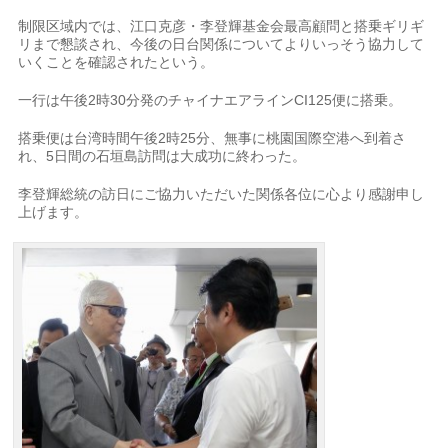
制限区域内では、江口克彦・李登輝基金会最高顧問と搭乗ギリギ
リまで懇談され、今後の日台関係についてよりいっそう協力して
いくことを確認されたという。
一行は午後2時30分発のチャイナエアラインCI125便に搭乗。
搭乗便は台湾時間午後2時25分、無事に桃園国際空港へ到着さ
れ、5日間の石垣島訪問は大成功に終わった。
李登輝総統の訪日にご協力いただいた関係各位に心より感謝申し
上げます。