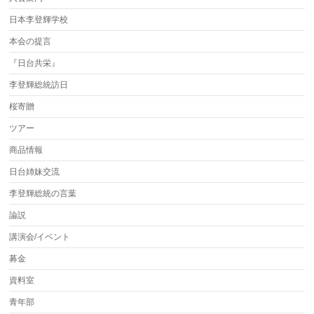
日本李登輝学校
本会の提言
『日台共栄』
李登輝総統訪日
桜寄贈
ツアー
商品情報
日台姉妹交流
李登輝総統の言葉
論説
講演会/イベント
募金
資料室
青年部