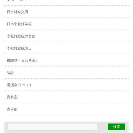
日台姉妹交流
日本李登輝学校
李登輝総統の言葉
李登輝総統訪日
機関誌『日台共栄』
論説
講演会/イベント
資料室
青年部