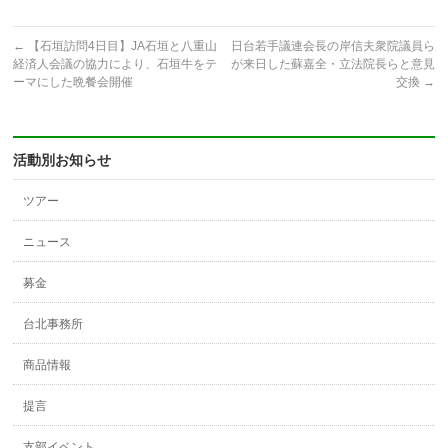
←
【石垣訪問4日目】JA石垣と八重山
日台若手議連会長の岸信夫衆院議員ら
経済人会議の協力により、石垣牛をテ
が来日した蘇嘉全・立法院長らと意見
ーマにした晩餐会開催
交換
→
活動別お知らせ
ツアー
ニュース
募金
台北事務所
商品情報
提言
支部イベント