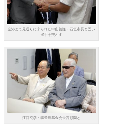
空港まで見送りに来られた中山義隆・石垣市長と固い
握手を交わす
江口克彦・李登輝基金会最高顧問と