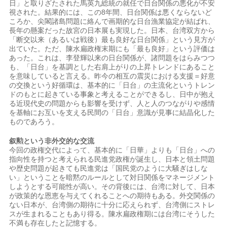
日」と取りざたされた馬英九総統の就任で日台関係の悪化が不安
視された。結果的には、この8年間、日台関係は悪くならないど
ころか、尖閣諸島問題に絡んで画期的な日台漁業協定が結ばれ、
長年の懸案だった故宮の日本展も実現した。日本、台湾双方から
「断交以来（あるいは戦後）最も良好な日台関係」という見方が
出ていた。ただ、陳水扁政権末期にも「最も良好」という評価は
あった。これは、李登輝以来の日台関係が、諸問題をはらみつつ
も、「日台」を基調とした右肩上がりの上昇トレンドにあること
を意味していると言える。昨今の相互の震災における支援＝好意
の交換という好循環は、基本的に「日台」の主流化というトレン
ドのもとに起きている事象と考えることができるし、日中が抱え
る近現代史の問題からも影響を受けず、人と人のつながりや感情
を基軸にお互いを支える民間の「日台」意識が見事に結晶化した
ものであろう。
叙勲という非外交的な交流
今回の政権交代によって、基本的に「日華」よりも「日台」への
指向性を持つと考えられる民進党政権が誕生し、日本と領土問題
や歴史問題が起きても民進党は「国民党のように大騒ぎはしな
い」ということを暗黙のルールとして対日関係をマネージメント
しようとする可能性が高い。その背後には、台湾に対して、日本
が政策的な恩恵を与えてくれることへの期待もある。外交関係の
ない日本が、台湾側の期待に十分に応えられず、台湾側にストレ
スが生まれることもあり得る。陳水扁政権期には台湾にそうした
不満も存在したと記憶する。