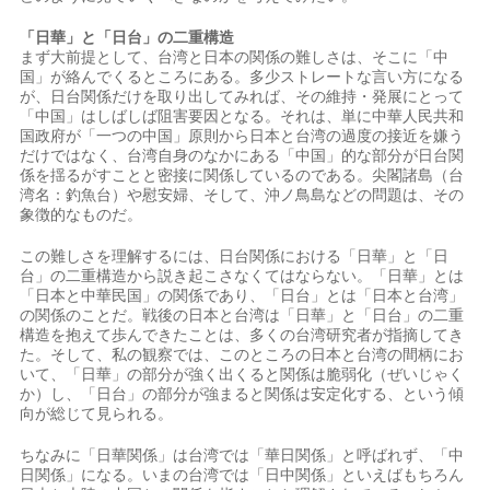
「日華」と「日台」の二重構造
まず大前提として、台湾と日本の関係の難しさは、そこに「中
国」が絡んでくるところにある。多少ストレートな言い方になる
が、日台関係だけを取り出してみれば、その維持・発展にとって
「中国」はしばしば阻害要因となる。それは、単に中華人民共和
国政府が「一つの中国」原則から日本と台湾の過度の接近を嫌う
だけではなく、台湾自身のなかにある「中国」的な部分が日台関
係を揺るがすことと密接に関係しているのである。尖閣諸島（台
湾名：釣魚台）や慰安婦、そして、沖ノ鳥島などの問題は、その
象徴的なものだ。
この難しさを理解するには、日台関係における「日華」と「日
台」の二重構造から説き起こさなくてはならない。「日華」とは
「日本と中華民国」の関係であり、「日台」とは「日本と台湾」
の関係のことだ。戦後の日本と台湾は「日華」と「日台」の二重
構造を抱えて歩んできたことは、多くの台湾研究者が指摘してき
た。そして、私の観察では、このところの日本と台湾の間柄にお
いて、「日華」の部分が強く出くると関係は脆弱化（ぜいじゃく
か）し、「日台」の部分が強まると関係は安定化する、という傾
向が総じて見られる。
ちなみに「日華関係」は台湾では「華日関係」と呼ばれず、「中
日関係」になる。いまの台湾では「日中関係」といえばもちろん