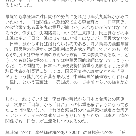
るものだった。
最近でも李登輝の対日関係の発言にあれだけ馬英九総統がかみつ
いたのは、「日台関係」の政治家である李登輝と、「日華関係」
の政治家である馬英九の意見が噛（か）み合ないからではないだ
ろうか。例えば、尖閣諸島について領土意識は、民進党などの本
土派に多い「日台」派にはそれほど濃くはないが、国民党などの
「日華」派からすれば譲れないものである。沖ノ鳥島の漁船拿捕
で、国民党の主導する対日批判に民進党が同調しているのも、彼
らが制度上は中華民国の政党や行政官、立法委員である以上、ど
うしても政治の場のモラルでは中華民国的論調になってしまうか
らだ。この問題で、日本への強硬姿勢に慎重な見解を示した次期
駐日代表の謝長廷に対しては、国民党支持の論者などから「皇
民」という批判的な言葉が飛んだ。中華民国的価値観からすれば
「皇民」という言葉は、「売国奴」の一歩手前ぐらいの強さがあ
る。
しかし、総じていえば、李登輝の時代から日本と台湾との関係
は、次第に「日華」から「日台」への比重を移すようになってき
たことは間違いない。それは台湾自身の中国意識の減退と台湾ア
イデンティティーの隆盛がはっきりしてきたため、日本と台湾の
関係でも「日台」が主流化しつつあるのだ。
興味深いのは、李登輝政権のあと2008年の政権交代の際、「反