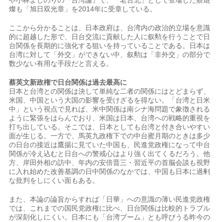
や小林よしのりの『台湾論』で、「老台北」として登場した蔡焜
燦も「旭日双光章」を2014年に受章している。
ここから分かることは、日本政府は、台湾内の政治的立場を意識
的に超越した形で、日台交流に貢献した人に叙勲を行うことで日
台関係を長期的に強化する狙いを持っていることである。日本は
台湾に対して「外交」ができない中、叙勲は「非外交」の部分で
数少ない有用な手段だと言える。
蔡英文新政権で日台関係は過去最高に
日本と台湾との関係は決して単純な二者の関係にはとどまらず、
米国、中国という大国の影響を受けざるを得ない。「台湾と日米
中」という視点で見れば、米中関係は南シナ海問題で象徴される
ように緊張をはらんでおり、米国は日本、台湾への戦略的重視を
打ち出している。そこでは、日本としても台湾と付き合いやすい
面が生じる。一方で、馬英九政権下での中台蜜月期のときは多少
の日台の接近は鷹揚に見ていた中国も、民進党政権になって中台
関係が冷え込むと日台への警戒心はより強く出てくるだろう。他
方、岸田外相の訪中、年内の安倍晋三・習近平の首脳会談も視野
に入れ始めた改善基調の日中関係のなかでは、中国も日本に過剰
な批判をしにくい面もある。
また、本論の論旨からすれば「日華」への意識の薄い民進党政権
では、これまでの国民党政権に比べ、日台関係は比較的トラブル
が深刻化しにくい。日本にも「台湾ブーム」とも呼びうる昨今の