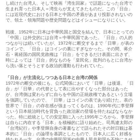
し続けた台湾人、そして映画『湾生回家』で話題になった台湾で
生まれ育った日本人＝湾生らが支えてきたものだ。この「日台」
には近現代史における日本と中国の矛盾があまり投影されないの
で、領土・領海問題や歴史問題などはイシューになりにくい。
戦後、1952年に日本は中華民国と国交を結んで、日本にとっての
「中国」は外交的には台湾＝中華民国であった。「日台」の人的
つながりは続いていたが、1972年に断交するまで「日華」が表の
コインで、「日台」はコインの裏にすぎなかった。その間、蒋介
石・蒋経国の国民党政権は「日台」をできるだけ表面に出さず、
時によっては「日台」的なものを「皇民化」批判のもとに台湾か
ら洗い落とそうとする政治的運動も行われていた。
「日台」が主流化しつつある日本と台湾の関係
1972年の断交の後にも、公式関係において「日華」は後退、「日
台」が「日華」の代替として表に出やすくなった部分はあった
が、台湾側は変わらずに自らを中国の正統政権であるという立場
を強調していたので、「日華」はコインの表であり続けた。表の
世界で「日台」の存在感が強まってくるのは、1990年代に李登輝
という日本統治時代を背負った政治家の登場を待たねばならなか
った。特に総統としての安定期に入った1995年ごろから、李登輝
は自らに内在する「日本」を積極的に語り始めた。司馬遼太郎の
『台湾紀行』や李登輝自身の著書などで語られたその対日観は基
本的に「日台」の論理を基調としたもので、日本人に広く好感を
持たれる一方、台湾の中華民国派や中華人民共和国を不快にさせ