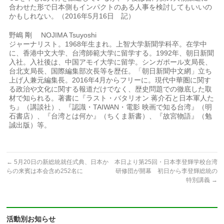
合わせた形で日本側もインパクトのある人事を検討してもいいの
かもしれない。（2016年5月16日 記）
野嶋 剛 NOJIMA Tsuyoshi
ジャーナリスト。1968年生まれ。上智大学新聞学科卒。在学中
に、香港中文大学、台湾師範大学に留学する。1992年、朝日新聞
入社。入社後は、中国アモイ大学に留学。シンガポール支局長、
台北支局長、国際編集部次長等を歴任。「朝日新聞中文網」立ち
上げ人兼元編集長。2016年4月からフリーに。現代中華圏に関す
る政治や文化に関する報道だけでなく、歴史問題での徹底した取
材で知られる。著書に『ラスト・バタリオン 蒋介石と日本軍人た
ち』（講談社）、『認識・TAIWAN・電影 映画で知る台湾』（明
石書店）、『台湾とは何か』（ちくま新書）、『故宮物語』（勉
誠出版）等。
←
5月20日の新総統就任式典、日本か
本日より第25回・日本李登輝学校台湾
らの来賓は本会含め252名に
研修団が開幕 初日から李登輝総統の
特別講義
→
活動別お知らせ