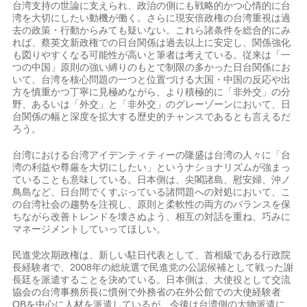
台湾支持の世論に支えられ、政治の側にも戦略的かつ心情的に台
湾を大切にしたい動機が働く。さらに現安倍政権の台湾重視は過
去の政策・行動からみても疑いない。これら諸条件を総合的にみ
れば、蔡英文新政権での日台関係は過去以上に安定し、関係強化
も図りやすくなる可能性が高いと筆者は考えている。従来は「一
つの中国」原則の強い縛りのもとで制限の多かった日台関係にお
いて、台湾を核心問題の一つと位置づける大国・中国の反応や出
方を慎重かつ丁寧に見極めながら、より積極的に「非外交」の分
野、あるいは「外交」と「非外交」のグレーゾーンにおいて、日
台関係の幅と深度を拡大する歴史的チャンスであるとも言えるだ
ろう。
台湾における台湾アイデンティティーの隆盛は台湾の人々に「台
湾の利益や尊厳を大切にしたい」というナショナリズムが強まっ
ていることも意味している。日本側は、尖閣諸島、慰安婦、沖ノ
鳥島など、日台間でくすぶっている諸問題への対処において、こ
の台湾社会の趨勢を注視し、原則と柔軟性の両方のバランスを保
ちながら改善トレンドを壊さぬよう、相互の対話を重ね、巧みに
マネージメントしていってほしい。
民進党次期政権は、新しい駐日代表として、首相級である行政院
長経験者で、2008年の総統選で民進党の公認候補として戦った謝
長廷を派遣することを決めている。日本側は、大使役として交流
協会の台湾事務所長に慣例で外務省の在外公館での大使経験者
OBを中心に人材を派遣しているが、今後は台湾側の大物派遣に