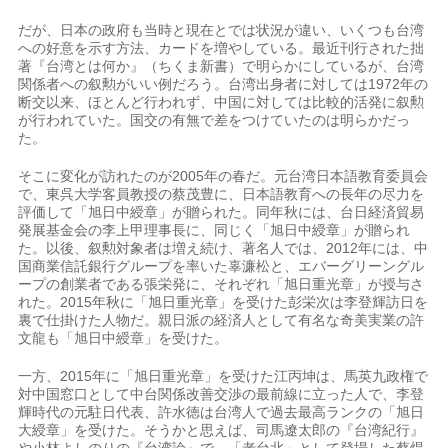
だが、日本の政府も当時と現在とでは状況が違い、いくつも台湾
への好意を示す方法、カードを増やしている。最近刊行された拙
著『台湾とは何か』（ちくま新書）で明らかにしているが、台湾
関係者への叙勲がいい例だろう。台湾出身者に対しては1972年の
断交以来、ほとんど行われず、中国に対しては比較的活発に叙勲
が行われていた。国交の有無で差をつけていたのは明らかだっ
た。
そこに変化が訪れたのが2005年の春だ。元台湾日本語教育委員会
で、東呉大学客員教授の蔡茂豊に、日本語教育への長年の尽力を
評価して「旭日中綬章」が贈られた。同年秋には、台日経済貿易
発展基金会の李上甲理事長に、同じく「旭日中綬章」が贈られ
た。以後、叙勲対象者は増え続け、著名人では、2012年には、中
国商業信託銀行グループを率いた辜濂松と、エバーグリーングル
ープの創業者である張栄発に、それぞれ「旭日重光章」が授与さ
れた。2015年秋に「旭日重光章」を受けた彭栄次は李登輝訪日を
裏で仕掛けた人物だ。親日派の経済人として有名な奇美実業の許
文龍も「旭日中綬章」を受けた。
一方、2015年に「旭日重光章」を受けた江丙坤は、馬英九政権で
対中国窓口として中台関係改善交渉の最前線に立った人で、李登
輝時代の元駐日代表、許水徳は台湾人で過去最高ランクの「旭日
大綬章」を受けた。そうかと思えば、司馬遼太郎の『台湾紀行』