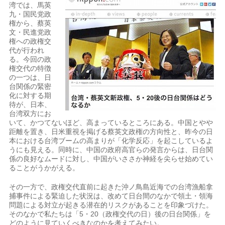
湾では、馬英
九・国民党政
権から、蔡英
文・民進党政
権への政権交
代が行われ
る。今回の政
権交代の特徴
の一つは、日
台関係の緊密
化に対する期
待が、日本、
台湾双方にお
いて、かつてないほど、高まっているところにある。中国とやや
距離を置き、日米重視を掲げる蔡英文政権の方向性と、昨今の日
本における台湾ブームの高まりが「化学反応」を起こしているよ
うにも見える。同時に、中国の政府高官らの発言からは、日台関
係の良好なムードに対し、中国がいささか神経を尖らせ始めてい
ることがうかがえる。
その一方で、政権交代直前に起きた沖ノ鳥島近海での台湾漁船拿
捕事件による緊迫した状況は、改めて日台間のなかで領土・領海
問題による対立が起きる潜在的リスクがあることを印象づけた。
そのなかで私たちは「5・20（政権交代の日）後の日台関係」を
どのように見ていくべきなのかを考えてみたい。