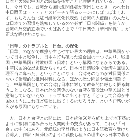
日本と大陸の中国との関係を指すことと理解されている。しか
し、今日でも、台湾から国民党関係者が来日したとき「われわれ
中日両国は・・・」とスピーチで語るシーンにしばしば出くわ
す。もちろん台北駐日経済文化代表処（台湾の大使館）の人たち
は日本での習慣を熟知しているので必ず「日台関係」を使うが、
台湾の外交的立場でいえばあくまで「中日関係（華日関係）」が
正式な呼び方になる。
「日華」のトラブルと「日台」の深化
「日華」のなかで摩擦が生じやすい最大の理由は、中華民国がか
つて日本と戦争し、日本を打ち破った連合国の一つであり、戦勝
国（中華民国）対敗戦国（日本）という構図になるからである。
中華民国的な歴史観からすれば、日本は日清戦争で台湾を無理矢
理不当に奪った、ということになり、台湾そのものが対日関係に
おいて倫理的な批判材料になる。ほかの歴史問題や領土問題で
も、中華民国としての台湾は日本に対して教条的に厳しく振る舞
うことになる。日本は外交関係のない台湾を普段は中華民国とは
意識していないため、トラブルに出くわすと「どうして台湾が中
国のようにこれほど強硬に出てくるのだろうか」という戸惑いが
広がる原因にもなっている。
一方、日本と台湾との間には、日本統治50年を経た上で地下茎の
ように複雑に絡み合った人間同士の交流があって、これが「日
台」の中心にある。元総統の李登輝のように日本語教育を受けた
台湾人、作家・陳舜臣のように戦後も種々の理由から日本で暮ら