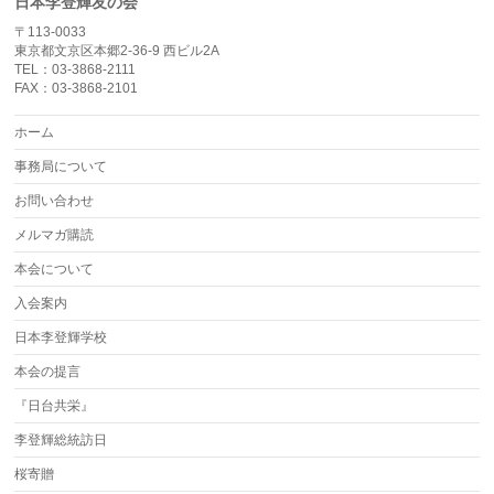
日本李登輝友の会
〒113-0033
東京都文京区本郷2-36-9 西ビル2A
TEL：03-3868-2111
FAX：03-3868-2101
ホーム
事務局について
お問い合わせ
メルマガ購読
本会について
入会案内
日本李登輝学校
本会の提言
『日台共栄』
李登輝総統訪日
桜寄贈