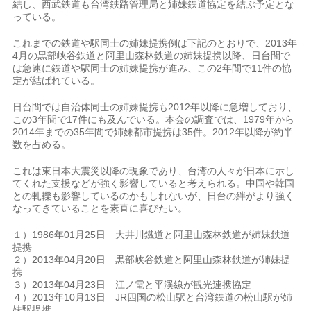
結し、西武鉄道も台湾鉄路管理局と姉妹鉄道協定を結ぶ予定とな
っている。
これまでの鉄道や駅同士の姉妹提携例は下記のとおりで、2013年
4月の黒部峡谷鉄道と阿里山森林鉄道の姉妹提携以降、日台間で
は急速に鉄道や駅同士の姉妹提携が進み、この2年間で11件の協
定が結ばれている。
日台間では自治体同士の姉妹提携も2012年以降に急増しており、
この3年間で17件にも及んでいる。本会の調査では、1979年から
2014年までの35年間で姉妹都市提携は35件。2012年以降が約半
数を占める。
これは東日本大震災以降の現象であり、台湾の人々が日本に示し
てくれた支援などが強く影響していると考えられる。中国や韓国
との軋轢も影響しているのかもしれないが、日台の絆がより強く
なってきていることを素直に喜びたい。
１）1986年01月25日 大井川鐵道と阿里山森林鉄道が姉妹鉄道
提携
２）2013年04月20日 黒部峡谷鉄道と阿里山森林鉄道が姉妹提
携
３）2013年04月23日 江ノ電と平渓線が観光連携協定
４）2013年10月13日 JR四国の松山駅と台湾鉄道の松山駅が姉
妹駅提携