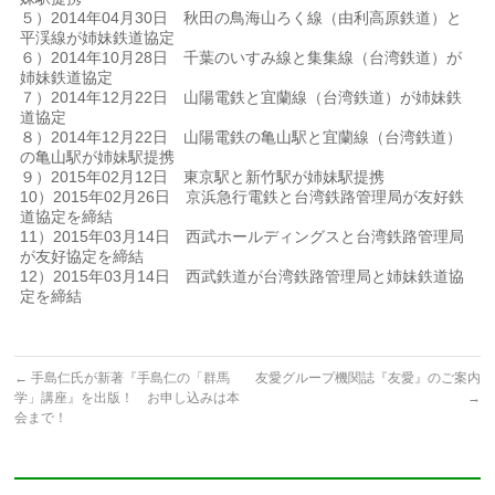
５）2014年04月30日 秋田の鳥海山ろく線（由利高原鉄道）と
平渓線が姉妹鉄道協定
６）2014年10月28日 千葉のいすみ線と集集線（台湾鉄道）が
姉妹鉄道協定
７）2014年12月22日 山陽電鉄と宜蘭線（台湾鉄道）が姉妹鉄
道協定
８）2014年12月22日 山陽電鉄の亀山駅と宜蘭線（台湾鉄道）
の亀山駅が姉妹駅提携
９）2015年02月12日 東京駅と新竹駅が姉妹駅提携
10）2015年02月26日 京浜急行電鉄と台湾鉄路管理局が友好鉄
道協定を締結
11）2015年03月14日 西武ホールディングスと台湾鉄路管理局
が友好協定を締結
12）2015年03月14日 西武鉄道が台湾鉄路管理局と姉妹鉄道協
定を締結
←
手島仁氏が新著『手島仁の「群馬
友愛グループ機関誌『友愛』のご案内
学」講座』を出版！ お申し込みは本
→
会まで！