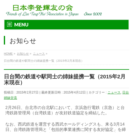
MENU
お知らせ
HOME
»
お知らせ
»
ニュース
»
日台間の鉄道や駅同士の姉妹提携一覧（2015年2月末現在）
日台間の鉄道や駅同士の姉妹提携一覧（2015年2月
末現在）
投稿日 : 2015年2月27日
最終更新日時 : 2015年4月12日
カテゴリー :
ニュース
,
日台
姉妹交流
2月26日、台北市の台北駅において、京浜急行電鉄（京急）と台
湾鉄路管理局（台湾鉄道）が友好鉄道協定を締結した。
なお、西武鉄道を運営する西武ホールディングスも、来る3月14
日、台湾鉄路管理局と「包括的事業連携に関する友好協定」を締