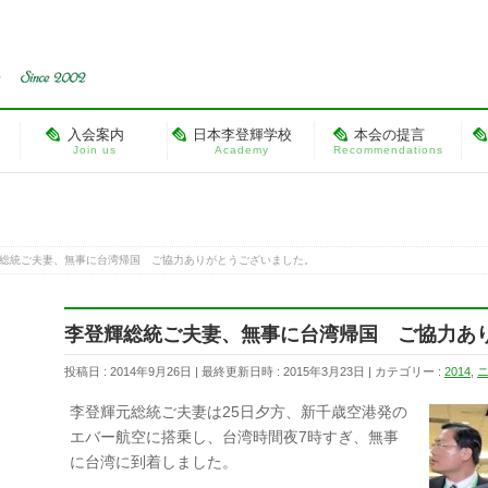
入会案内
日本李登輝学校
本会の提言
Join us
Academy
Recommendations
総統ご夫妻、無事に台湾帰国 ご協力ありがとうございました。
李登輝総統ご夫妻、無事に台湾帰国 ご協力あ
投稿日 : 2014年9月26日
最終更新日時 : 2015年3月23日
カテゴリー :
2014
,
李登輝元総統ご夫妻は25日夕方、新千歳空港発の
エバー航空に搭乗し、台湾時間夜7時すぎ、無事
に台湾に到着しました。