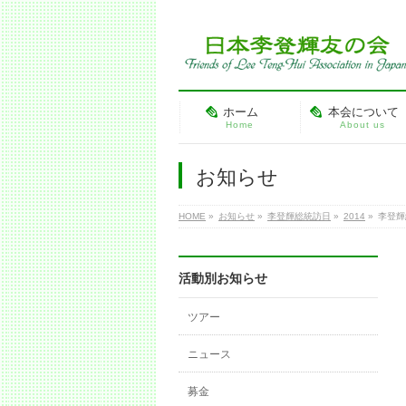
ホーム
本会について
Home
About us
お知らせ
HOME
»
お知らせ
»
李登輝総統訪日
»
2014
»
李登輝
活動別お知らせ
ツアー
ニュース
募金