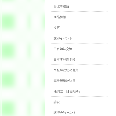
台北事務所
商品情報
提言
支部イベント
日台姉妹交流
日本李登輝学校
李登輝総統の言葉
李登輝総統訪日
機関誌『日台共栄』
論説
講演会/イベント