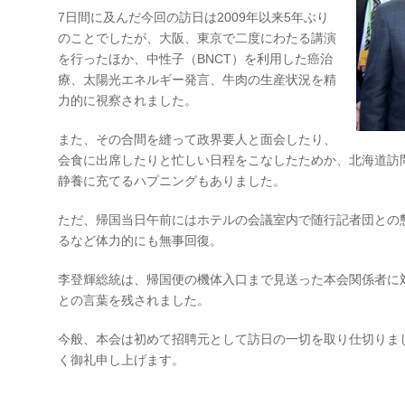
7日間に及んだ今回の訪日は2009年以来5年ぶり
のことでしたが、大阪、東京で二度にわたる講演
を行ったほか、中性子（BNCT）を利用した癌治
療、太陽光エネルギー発言、牛肉の生産状況を精
力的に視察されました。
また、その合間を縫って政界要人と面会したり、
会食に出席したりと忙しい日程をこなしたためか、北海道訪
静養に充てるハプニングもありました。
ただ、帰国当日午前にはホテルの会議室内で随行記者団との
るなど体力的にも無事回復。
李登輝総統は、帰国便の機体入口まで見送った本会関係者に
との言葉を残されました。
今般、本会は初めて招聘元として訪日の一切を取り仕切りま
く御礼申し上げます。