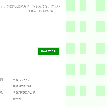
U』、李登輝元総統対談「“私は私でない私”とい
う真実」頒布のご案内
→
PAGETOP
読
本会について
』
李登輝総統訪日
流
李登輝総統の言葉
青年部