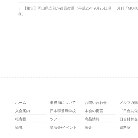
←
【報告】岡山県支部が役員改選（平成25年9月25日現
月刊『MOK
在）
ホーム
事務局について
お問い合わせ
メルマガ購
入会案内
日本李登輝学校
本会の提言
『日台共栄
桜寄贈
ツアー
商品情報
日台姉妹交
論説
講演会/イベント
募金
資料室