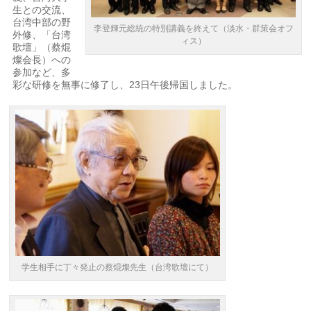
生との交流、
台湾中部の野
李登輝元総統の特別講義を終えて（淡水・群策会オフ
外修、「台湾
ィス）
歌壇」（蔡焜
燦会長）への
参加など、多
彩な研修を無事に修了し、23日午後帰国しました。
学生相手に丁々発止の蔡焜燦先生（台湾歌壇にて）