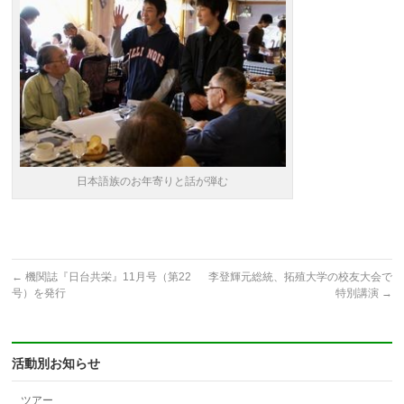
日本語族のお年寄りと話が弾む
←
機関誌『日台共栄』11月号（第22
李登輝元総統、拓殖大学の校友大会で
号）を発行
特別講演
→
活動別お知らせ
ツアー