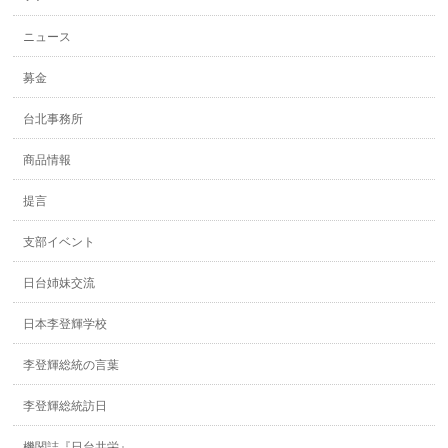
ニュース
募金
台北事務所
商品情報
提言
支部イベント
日台姉妹交流
日本李登輝学校
李登輝総統の言葉
李登輝総統訪日
機関誌『日台共栄』