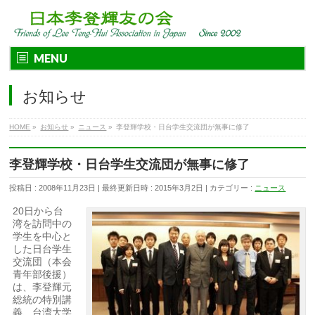
MENU
お知らせ
HOME
»
お知らせ
»
ニュース
»
李登輝学校・日台学生交流団が無事に修了
李登輝学校・日台学生交流団が無事に修了
投稿日 : 2008年11月23日
最終更新日時 : 2015年3月2日
カテゴリー :
ニュース
20日から台
湾を訪問中の
学生を中心と
した日台学生
交流団（本会
青年部後援）
は、李登輝元
総統の特別講
義、台湾大学