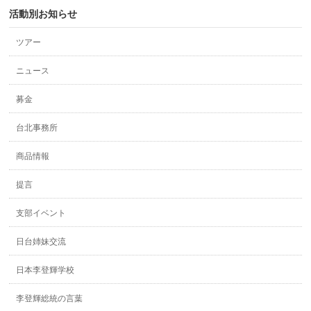
活動別お知らせ
ツアー
ニュース
募金
台北事務所
商品情報
提言
支部イベント
日台姉妹交流
日本李登輝学校
李登輝総統の言葉