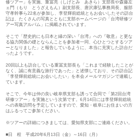
修ツアー」を実施、重冨亮（しげとみ あきら）支部長や森藤左
ェ門（もり とうざえもん）副支部長、唐沢康弘事務局長、服部
守孝幹事ら22名が参加し、李登輝前総統ともお会いしたその訪台
記は、たくさんの写真とともに支部ホームページの「台湾研修ツ
アー写真アルバム」に掲載されています。
そこで「歴史的にも日本と縁の深い『台湾』への『敬意』と更な
る協力関係の礎とならんことを参加者一同、心ひとつとするツア
ーとなりました」と報告しているように、本当に充実した訪台だ
ったようです。
20回以上も訪台している重冨支部長も「これまで経験したことが
なく、誠に有意義な旅行であった」と述懐しており、その訪台記
「李登輝前総統にお会いしたい」を本会メールマガジンで連載し
ています。
そこで、今年は仲の良い岐阜県支部も誘って合同で「第2回台湾
研修ツアー」を実施という次第です。6月14日には李登輝前総統
への表敬訪問を予定していますので、愛知・岐阜にお住まいの方
はふるってご参加ください。
※ツアーの詳細につきましては、愛知県支部にご連絡ください。
■日 程 平成20年6月13日（金）～16日（月）