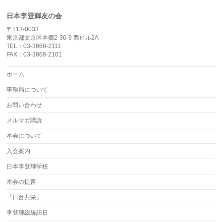
日本李登輝友の会
〒113-0033
東京都文京区本郷2-36-9 西ビル2A
TEL：03-3868-2111
FAX：03-3868-2101
ホーム
事務局について
お問い合わせ
メルマガ購読
本会について
入会案内
日本李登輝学校
本会の提言
『日台共栄』
李登輝総統訪日