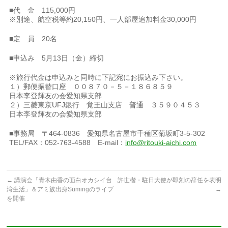
■代 金 115,000円
※別途、航空税等約20,150円、一人部屋追加料金30,000円
■定 員 20名
■申込み 5月13日（金）締切
※旅行代金は申込みと同時に下記宛にお振込み下さい。
１）郵便振替口座 ００８７０－５－１８６８５９
日本李登輝友の会愛知県支部
２）三菱東京UFJ銀行 覚王山支店 普通 ３５９０４５３
日本李登輝友の会愛知県支部
■事務局 〒464-0836 愛知県名古屋市千種区菊坂町3-5-302
TEL/FAX：052-763-4588 E-mail：
info@ritouki-aichi.com
←
講演会「青木由香の面白オカシイ台
許世楷・駐日大使が即刻の辞任を表明
湾生活」＆アミ族出身Sumingのライブ
→
を開催