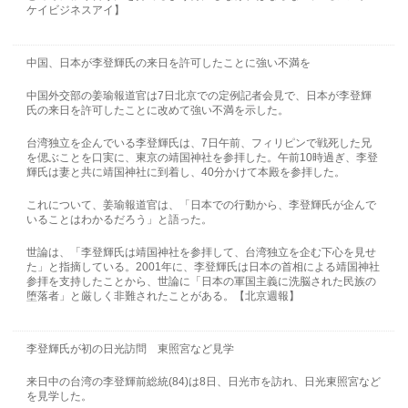
ケイビジネスアイ】
中国、日本が李登輝氏の来日を許可したことに強い不満を
中国外交部の姜瑜報道官は7日北京での定例記者会見で、日本が李登輝
氏の来日を許可したことに改めて強い不満を示した。
台湾独立を企んでいる李登輝氏は、7日午前、フィリピンで戦死した兄
を偲ぶことを口実に、東京の靖国神社を参拝した。午前10時過ぎ、李登
輝氏は妻と共に靖国神社に到着し、40分かけて本殿を参拝した。
これについて、姜瑜報道官は、「日本での行動から、李登輝氏が企んで
いることはわかるだろう」と語った。
世論は、「李登輝氏は靖国神社を参拝して、台湾独立を企む下心を見せ
た」と指摘している。2001年に、李登輝氏は日本の首相による靖国神社
参拝を支持したことから、世論に「日本の軍国主義に洗脳された民族の
堕落者」と厳しく非難されたことがある。【北京週報】
李登輝氏が初の日光訪問 東照宮など見学
来日中の台湾の李登輝前総統(84)は8日、日光市を訪れ、日光東照宮など
を見学した。