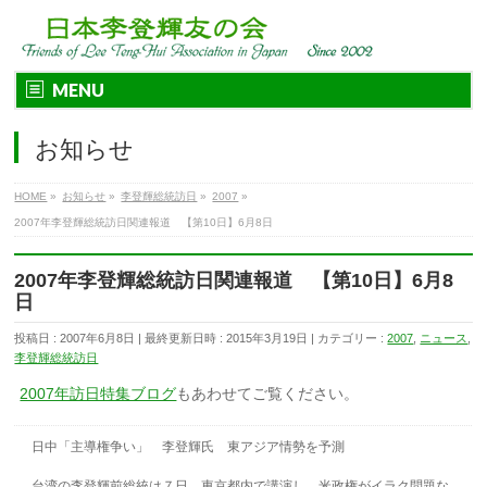
MENU
お知らせ
HOME
»
お知らせ
»
李登輝総統訪日
»
2007
»
2007年李登輝総統訪日関連報道 【第10日】6月8日
2007年李登輝総統訪日関連報道 【第10日】6月8
日
投稿日 : 2007年6月8日
最終更新日時 : 2015年3月19日
カテゴリー :
2007
,
ニュース
,
李登輝総統訪日
2007年訪日特集ブログ
もあわせてご覧ください。
日中「主導権争い」 李登輝氏 東アジア情勢を予測
台湾の李登輝前総統は７日、東京都内で講演し、米政権がイラク問題な