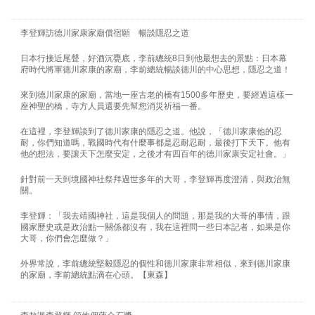
李登輝訪德川家康家廟償宿願 暢談隱忍之道
日本行接近尾聲，好酒沉甕底，李前總統8日到他最想去的景點：日本幕
府時代將軍德川家康的家廟，李前總統暢談德川的中心思想，隱忍之道！
來到德川家康的家廟，當地一座古老的橋有1500多年歷史，要經過這樣一
座神聖的橋，寺方人員還要先幫您消災祈福一番。
在這裡，李登輝談到了德川家康的隱忍之道。他說，「德川家康他的忍
耐，你們知道嗎，戰國時代有什麼事都是忍耐忍耐，最後打下天下。他有
他的想法，要讓天下怎麼安定，之後才有四百年的德川家康安定社會。」
針對前一天到境國神社祭拜過世多年的大哥，李登輝再度澄清，與政治無
關。
李登輝：「我去靖國神社，這是我個人的問題，那是我的大哥的事情，跟
國家歷史或是政治點一關係都沒有，我在這裡問一些日本記者，如果是你
大哥，你們會怎麼做？」
外界常說，李前總統堅毅隱忍的個性和德川家康非常相似，來到德川家康
的家廟，李前總統點滴在心頭。【東森】