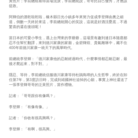
黃照片；李前總統看得當場流淚，李前總統說，哥哥比自己優秀，才應該
從政。
阿輝伯的酒乾啦乾啦，橡木縣日光小鎮多年來努力促成李登輝由奧之細
道，倒數一天終於來這，李前總統開心的笑說，這就是好酒沈甕底，不過
驚喜的還在後頭呢！
當日本的可愛小學生，遇上台灣來的李爺爺，這場景有趣到連日本隨扈都
忍不住幫忙翻譯，來到德川家康的家廟，金碧輝煌、貴氣雕琢中，藏不住
400年前德川家康一統天下的風華時代。
前總統李登輝：「德川家康他的忍耐經過時代，什麼事情都忍耐忍耐，最
後才爬起來，對不對。」
隱忍、等待，李前總統信服德川家康等待杜鵑鳥啼的人生哲學，終於在卸
任第7年，第3度訪日時，完成到靖國神社追悼的心願，事實上神社還送了
一張李登輝哥哥的泛黃照片，當作禮物。
記者：「哥哥跟你有像嗎？」
李登輝：「有像有像。」
記者：「你收有很高興嗎？」
李登輝：「有啊，很高興。」