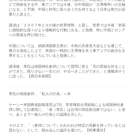
どで弱体化する中、東アジアでは今後、日中両国が「主導権争いの主軸
になる」と予測、中国と対等に張り合う力を持てるよう日本は努力が必
要だと訴えた。
講演は「２００７年とその後の世界情勢」と題し、世界では今後「米国
に挑戦的な国々がより侵略的な行動に出る」と指摘、特に中国とロシア
への警戒を呼び掛けた。
中国については、胡錦濤国家主席が、今秋の共産党大会などを通じて、
権力を強化した上で、米国が一時的に主導権を失う東アジアの政治を主
導することをもくろんでいると指摘した。
講演後、李氏は靖国神社参拝について質問に答え「兄の冥福を祈ること
ができた。残り少ない一生だが、やるべきことができた」と感慨深そう
に語った。【西日本新聞】
李氏の靖国参拝、「私人の行為」＝米
ケーシー米国務省副報道官は7日、李登輝前台湾総統による靖国神社参
拝に関して記者団に、「彼（李氏）は台湾の現役政治家ではない」と述
べ、あくまで一個人の行為との認識を示した。
その上で、「（参拝について）われわれが特定の見解を持っているとは
思わない」として、踏み込んだ論評を避けた。【時事通信】