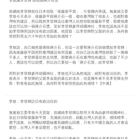
李敖諷李登輝 頒他個蔣介石獎
前總統李登輝前往日本領取「後藤新平賞」，引發國內爭議。無黨籍立委
李敖今天表示，後藤新平跟蔣介石一樣，都在臺灣殺了很多人，也都對臺
灣有所建設，所以既然李登輝這位臺灣人欣然領取後藤新平獎，那麼他應
該也可以領一個蔣介石獎。至於李登輝參拜靖國神社，李敖也認為決不是
如李登輝所說的沒有政治因素。他質疑：以李登輝對父親的冷淡，為何會
突然對死去六十年的大哥如此有感情？
李敖說，自己雖然最痛恨蔣介石，但這一次要幫蔣介石頒個獎給李登輝：
因為後藤新平固然對臺灣建設有所貢獻，但自己說在臺灣曾經殺了一萬兩
千多人，李登輝還欣然去領獎。那麼蔣介石在臺灣也有建設、也殺了不少
人，應該也可以頒獎。所以自己要頒一個「蔣介石賞」給李登輝：
而對於李登輝參拜靖國神社，李敖也不以為然地說，絕對有政治目的。李
敖表示：李登輝的父親李金龍的墓位於淡水，但是幾年來不見李登輝去拜
祭：對爸爸如此無情，為何對哥哥卻突然如此有感情？【中廣】
李敖：李登輝訪日有政治目的
無黨籍立委李敖今天質疑，前總統李登輝以祭拜大哥為由參拜靖國神社，
並赴日領取後藤新平賞，充滿政治目的，錯亂台灣人的是非、感情標準，
應予譴責。台灣團結聯盟秘書長錢橙山回應，只有大中國主義的人才會這
麼想，台灣人不會這麼想，也不會錯亂。
李敖（台北市）下午在立法院舉行記者會說，李登輝的大哥李登欽被日本