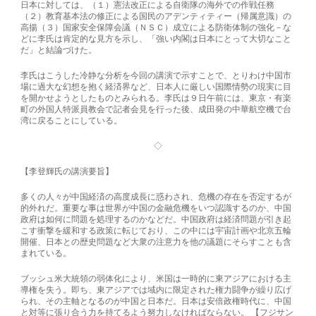
日本に対しては、（１）憲法改正による自衛隊の海外での作戦任務
（２）教育基本法の修正による国民のアデンティティー（帰属意識）の
高揚（３）国家安全保障会議（ＮＳＣ）成立による防衛体制の強化－な
どに李氏は肯定的な見方を示し、「強い内閣は日本にとって大切なこと
だ」と結論づけた。
李氏はこうした冷静な分析を今回の講演で示すことで、とりわけ中国市
場に過大な幻想を抱く経済界など、日本人に厳しい国際情勢の現実に目
を開かせようとしたものとみられる。李氏は９日午前には、東京・有楽
町の外国人特派員教会で記者会見を行った後、成田発の中華航空機で台
湾に戻ることにしている。
◇
【李登輝氏の講演要旨】
多くの人々が中国経済の高度成長に惑わされ、危機の存在を否定するが
的外れだ。重要な事は世界が中国の金融危機をいつ認識するのか、中国
政府は如何に問題を処理するのかなどだ。中国政府は経済問題が引き起
こす衝撃を緩和する政策に転じており、この中には宇宙計画や北京五輪
開催、日本との歴史問題など大衆の注意力を他の議題にそらすことも含
まれている。
ブッシュ米大統領の弱体化により、米国は一時的に東アジアにおける主
導権を失う。即ち、東アジアでは域内に限定された権力闘争が繰り広げ
られ、その主軸となるのが中国と日本だ。日本は安倍政権時代に、中国
と対等に張り合う力を持てるよう努力しなければならない。 【フジサン