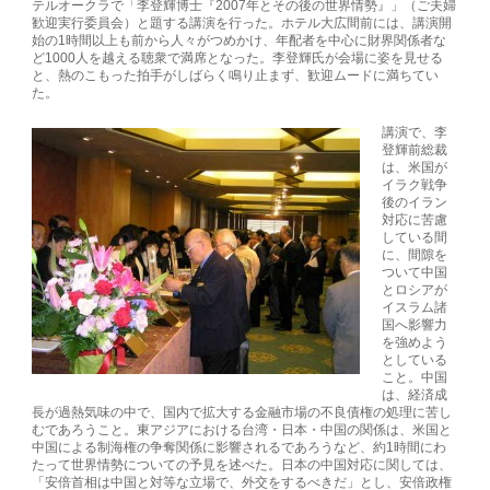
テルオークラで「李登輝博士『2007年とその後の世界情勢』」（ご夫婦
歓迎実行委員会）と題する講演を行った。ホテル大広間前には、講演開
始の1時間以上も前から人々がつめかけ、年配者を中心に財界関係者な
ど1000人を越える聴衆で満席となった。李登輝氏が会場に姿を見せる
と、熱のこもった拍手がしばらく鳴り止まず、歓迎ムードに満ちてい
た。
講演で、李
登輝前総裁
は、米国が
イラク戦争
後のイラン
対応に苦慮
している間
に、間隙を
ついて中国
とロシアが
イスラム諸
国へ影響力
を強めよう
としている
こと。中国
は、経済成
長が過熱気味の中で、国内で拡大する金融市場の不良債権の処理に苦し
むであろうこと。東アジアにおける台湾・日本・中国の関係は、米国と
中国による制海権の争奪関係に影響されるであろうなど、約1時間にわ
たって世界情勢についての予見を述べた。日本の中国対応に関しては、
「安倍首相は中国と対等な立場で、外交をするべきだ」とし、安倍政権