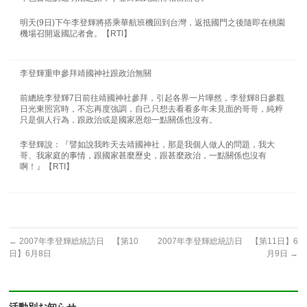
明天(9日)下午李登輝將搭乘華航班機回到台灣，返抵國門之後隨即在桃園
機場召開返國記者會。【RTI】
李登輝重申參拜靖國神社跟政治無關
前總統李登輝7日前往靖國神社參拜，引起各界一片嘩然，李登輝8日參觀
日光東照宮時，不忘再度強調，自己只想去看看多年未見面的哥哥，純粹
只是個人行為，跟政治或是國家恩怨一點關係也沒有。
李登輝說：『譬如說我昨天去靖國神社，那是我個人做人的問題，我大
哥、我家庭的事情，跟國家甚麼歷史，跟甚麼政治，一點關係也沒有
啊！』【RTI】
←
2007年李登輝総統訪日 【第10
2007年李登輝総統訪日 【第11日】6
日】6月8日
月9日
→