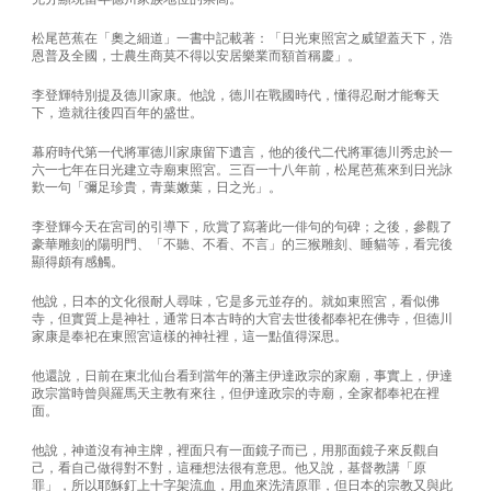
松尾芭蕉在「奧之細道」一書中記載著：「日光東照宮之威望蓋天下，浩
恩普及全國，士農生商莫不得以安居樂業而額首稱慶」。
李登輝特別提及德川家康。他說，德川在戰國時代，懂得忍耐才能奪天
下，造就往後四百年的盛世。
幕府時代第一代將軍德川家康留下遺言，他的後代二代將軍德川秀忠於一
六一七年在日光建立寺廟東照宮。三百一十八年前，松尾芭蕉來到日光詠
歎一句「彌足珍貴，青葉嫩葉，日之光」。
李登輝今天在宮司的引導下，欣賞了寫著此一俳句的句碑；之後，參觀了
豪華雕刻的陽明門、「不聽、不看、不言」的三猴雕刻、睡貓等，看完後
顯得頗有感觸。
他說，日本的文化很耐人尋味，它是多元並存的。就如東照宮，看似佛
寺，但實質上是神社，通常日本古時的大官去世後都奉祀在佛寺，但德川
家康是奉祀在東照宮這樣的神社裡，這一點值得深思。
他還說，日前在東北仙台看到當年的藩主伊達政宗的家廟，事實上，伊達
政宗當時曾與羅馬天主教有來往，但伊達政宗的寺廟，全家都奉祀在裡
面。
他說，神道沒有神主牌，裡面只有一面鏡子而已，用那面鏡子來反觀自
己，看自己做得對不對，這種想法很有意思。他又說，基督教講「原
罪」，所以耶穌釘上十字架流血，用血來洗清原罪，但日本的宗教又與此