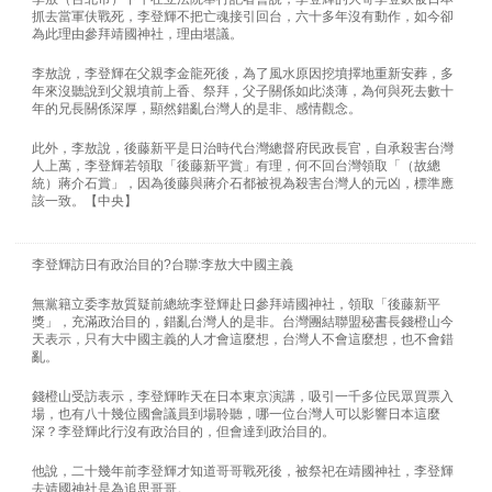
抓去當軍伕戰死，李登輝不把亡魂接引回台，六十多年沒有動作，如今卻
為此理由參拜靖國神社，理由堪議。
李敖說，李登輝在父親李金龍死後，為了風水原因挖墳擇地重新安葬，多
年來沒聽說到父親墳前上香、祭拜，父子關係如此淡薄，為何與死去數十
年的兄長關係深厚，顯然錯亂台灣人的是非、感情觀念。
此外，李敖說，後藤新平是日治時代台灣總督府民政長官，自承殺害台灣
人上萬，李登輝若領取「後藤新平賞」有理，何不回台灣領取「（故總
統）蔣介石賞」，因為後藤與蔣介石都被視為殺害台灣人的元凶，標準應
該一致。【中央】
李登輝訪日有政治目的?台聯:李敖大中國主義
無黨籍立委李敖質疑前總統李登輝赴日參拜靖國神社，領取「後藤新平
獎」，充滿政治目的，錯亂台灣人的是非。台灣團結聯盟秘書長錢橙山今
天表示，只有大中國主義的人才會這麼想，台灣人不會這麼想，也不會錯
亂。
錢橙山受訪表示，李登輝昨天在日本東京演講，吸引一千多位民眾買票入
場，也有八十幾位國會議員到場聆聽，哪一位台灣人可以影響日本這麼
深？李登輝此行沒有政治目的，但會達到政治目的。
他說，二十幾年前李登輝才知道哥哥戰死後，被祭祀在靖國神社，李登輝
去靖國神社是為追思哥哥。