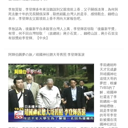
李敖質疑，李登輝多年來沒聽說到父親墳前上香，父子關係淡薄，為何與
死去數十年的兄長關係深厚，顯然錯亂台灣人的是非、感情觀念。錢橙山
表示，李登輝去父親墳前上香不用向大家報告吧。
李敖認為，後藤新平自承殺害台灣人上萬，李登輝若領取「後藤新平獎」
有理，何不回台灣領取「（故總統）蔣介石賞」。錢橙山說，蔣介石並沒
有頒獎給李登輝。【中央】
阿輝伯圓夢の旅／靖國神社贈大哥舊照 李登輝落淚
李前總統昨
天才完成參
拜靖國神社
追憶大哥的
夢想，根據
TVBS的了
解，靖國神
社還送了李
前總統一個
神秘禮物，
就是李登輝
的哥哥李登
欽被擺在境
國神社的泛