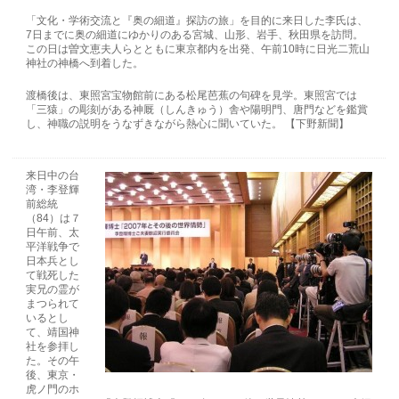
「文化・学術交流と『奥の細道』探訪の旅」を目的に来日した李氏は、
7日までに奥の細道にゆかりのある宮城、山形、岩手、秋田県を訪問。
この日は曽文恵夫人らとともに東京都内を出発、午前10時に日光二荒山
神社の神橋へ到着した。
渡橋後は、東照宮宝物館前にある松尾芭蕉の句碑を見学。東照宮では
「三猿」の彫刻がある神厩（しんきゅう）舎や陽明門、唐門などを鑑賞
し、神職の説明をうなずきながら熱心に聞いていた。 【下野新聞】
来日中の台
湾・李登輝
前総統
（84）は７
日午前、太
平洋戦争で
日本兵とし
て戦死した
実兄の霊が
まつられて
いるとし
て、靖国神
社を参拝し
た。その午
後、東京・
虎ノ門のホ