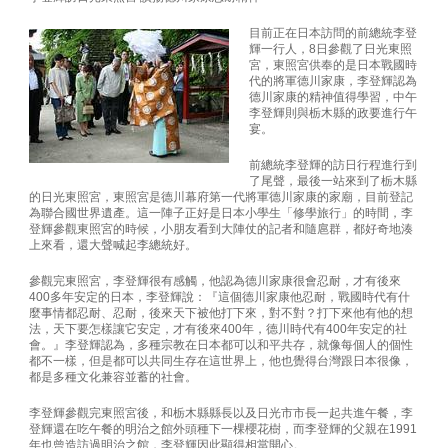
目前正在日本訪問的前總統李登
輝一行人，8日參觀了日光東照
宮，東照宮供奉的是日本戰國時
代的將軍德川家康，李登輝認為
德川家康的精神值得學習，中午
李登輝則與栃木縣的政要進行午
宴。
前總統李登輝的訪日行程進行到
了尾聲，最後一站來到了栃木縣
的日光東照宮，東照宮是德川幕府第一代將軍德川家康的家廟，目前登記
為聯合國世界遺產。這一陣子正好是日本小學生「修學旅行」的時間，李
登輝參觀東照宮的時候，小朋友看到大陣仗的記者和隨扈群，都好奇地湊
上來看，還大聲喊起李總統好。
參觀完東照宮，李登輝很有感觸，他認為德川家康很會忍耐，才有後來
400多年安定的日本，李登輝說：『這個德川家康他忍耐，戰國時代有什
麼事情都忍耐、忍耐，後來天下被他打下來，對不對？打下來他有他的想
法，天下要怎樣讓它安定，才有後來400年，德川時代有400年安定的社
會。』李登輝認為，多種宗教在日本都可以和平共存，就像每個人的個性
都不一樣，但是都可以共同生存在這世界上，他也覺得台灣跟日本很像，
都是多種文化兼容並蓄的社會。
李登輝參觀完東照宮後，和栃木縣縣長以及日光市市長一起共進午餐，李
登輝還在吃午餐的明治之館外頭種下一棵櫻花樹，而李登輝的父親在1991
年也曾造訪過明治之館，李登輝因此顯得相當開心。