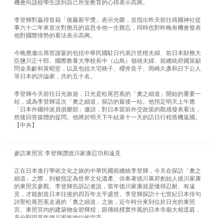
機會向該校學生談到自己所受教育的心得表示高興。
李登輝對贏得首屆「後藤新平獎」表示光榮，並指出昨天前往靖國神社從
事六十二年來首次對胞兄的追思令他一生難忘，同時也對昨晚有機會發表
他對國際情勢的看法表示高興。
今晚應邀出席答謝宴的包括中華民國駐日代表許世楷夫婦、前日本財務大
臣鹽川正十郎、國際教養大學校長中（山鳥）嶺雄夫婦、前總統府國策顧
問金美齡和黃昭堂，以及包括大宅映子、櫻井良子、岡崎久彥和日下公人
等日本的評論家，共約五十名。
李登輝今天前往日光旅遊，日光是松尾芭蕉的「奧之細道」開始的重要一
站，成為李登輝這次「奧之細道」探訪的最後一站。他預定明天上午應
「日本外國特派員俱樂部」邀請，對日本當前外交政策的觀感發表看法，
然後回答媒體的提問。他將於明天下午結束十一天的訪日行程搭機返國。
【中央】
參訪東照宮 李登輝讚德川家康忍功和遠見
正在日本進行學術文化之旅的中華民國前總統李登輝，今天在探訪「奧之
細道」之際，到被指定為世界文化遺產、供奉著德川幕府創始人德川家康
的東照宮參觀。李登輝告訴記者說，當年德川家康就是懂得忍耐、有遠
見，才能創造日本往後的四百年太平盛世。李登輝探訪十七世紀日本俳句
詩聖松尾芭蕉走過的「奧之細道」之旅，近午時分來到位於日光的東照
宮。東照宮內的建築物金碧輝煌，跟傳統樸實作風的日本寺廟大相逕庭，
充分顯現當年德川家族地位的崇高。