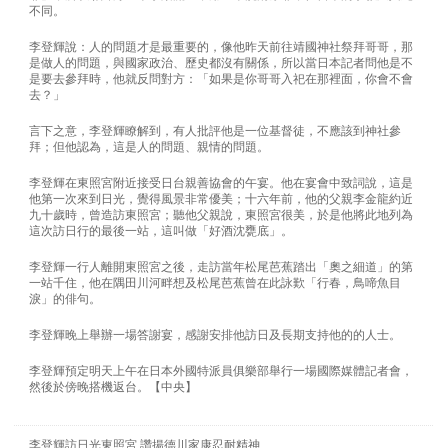
不同。
李登輝說：人的問題才是最重要的，像他昨天前往靖國神社祭拜哥哥，那
是做人的問題，與國家政治、歷史都沒有關係，所以當日本記者問他是不
是要去參拜時，他就反問對方：「如果是你哥哥入祀在那裡面，你會不會
去？」
言下之意，李登輝瞭解到，有人批評他是一位基督徒，不應該到神社參
拜；但他認為，這是人的問題、親情的問題。
李登輝在東照宮附近接受日台親善協會的午宴。他在宴會中致詞說，這是
他第一次來到日光，覺得風景非常優美；十六年前，他的父親李金龍約近
九十歲時，曾造訪東照宮；聽他父親說，東照宮很美，於是他將此地列為
這次訪日行的最後一站，這叫做「好酒沈甕底」。
李登輝一行人離開東照宮之後，走訪當年松尾芭蕉踏出「奧之細道」的第
一站千住，他在隅田川河畔想及松尾芭蕉曾在此詠歎「行春，鳥啼魚目
淚」的俳句。
李登輝晚上舉辦一場答謝宴，感謝安排他訪日及長期支持他的的人士。
李登輝預定明天上午在日本外國特派員俱樂部舉行一場國際媒體記者會，
然後於傍晚搭機返台。【中央】
李登輝訪日光東照宮 讚揚德川家康忍耐精神