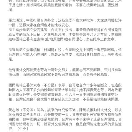
長，媒體批評無恥，但李登輝沒有錯，外界不要用政治與歷史來否定兄弟
手足之情；應以同理心與柔性親情來看待，不要在接機時抗議、蛋洗機
場。
羅志明說，中國打壓台灣外交，泛藍立委不應大肆批評；大家應同聲批評
中國，這樣大家在台灣也才能比較安心。
民主進步黨籍立委高建智（台北市）指出，李登輝的哥哥是在台灣被割讓
給日本的情況下出征，才會戰死沙場，李登輝去參拜乃人之常情，無黨團
結聯盟籍立委高金素梅 (山地原住民)應有同理心，勿在此事上作文章。
民進黨籍立委李鎮楠（桃園縣）說，台哥斷交是中國對台進行割喉戰，但
台灣最大的敵人仍在國內，就是泛藍立委；國親只會打擊自己，向中國搖
尾。
他聲援外交部長黃志芳為台灣外交努力，籲黃志芳不要辭職。否則只有親
痛仇快，而國民黨與親民黨不是與民進黨為敵，而是與全民為敵。
國民黨籍立委郭素春（不分區）表示，台哥建交六十多年後斷交，但這段
時間內人民花了多少納稅錢給哥斯大黎加呢？她不譴責黃志芳，因為政府
亂搞烽火外交，外交部長確實難為。但六月一日中國就與哥國簽建交公
報，台灣反應會不會太慢？她希望黃志芳加油，不是辭職就能解決問題。
黃志雄（不分區）認為，該來的終究躲不過，陳總統推動烽火外交，最後
玩火自焚是咎由自取。台哥斷交前一天，黃志芳還對外宣稱雙方都崇尚自
由民主；但中國的金援是無限的，台灣有何本事來拚？這是台灣困境，台
灣要珍惜現有的一切，體育外交值得努力，也是台灣能走進世界的最佳途
徑。【中央】