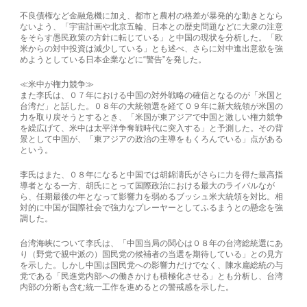
不良債権など金融危機に加え、都市と農村の格差が暴発的な動きとなら
ないよう、「宇宙計画や北京五輪、日本との歴史問題などに大衆の注意
をそらす愚民政策の方針に転じている」と中国の現状を分析した。「欧
米からの対中投資は減少している」とも述べ、さらに対中進出意欲を強
めようとしている日本企業などに“警告”を発した。
≪米中が権力競争≫
また李氏は、０７年における中国の対外戦略の確信となるのが「米国と
台湾だ」と話した。０８年の大統領選を経て０９年に新大統領が米国の
力を取り戻そうとするとき、「米国が東アジアで中国と激しい権力競争
を繰広げて、米中は太平洋争奪戦時代に突入する」と予測した。その背
景として中国が、「東アジアの政治の主導をもくろんでいる」点がある
という。
李氏はまた、０８年になると中国では胡錦濤氏がさらに力を得た最高指
導者となる一方、胡氏にとって国際政治における最大のライバルなが
ら、任期最後の年となって影響力を弱めるブッシュ米大統領を対比。相
対的に中国が国際社会で強力なプレーヤーとしてふるまうとの懸念を強
調した。
台湾海峡について李氏は、「中国当局の関心は０８年の台湾総統選にあ
り（野党で親中派の）国民党の候補者の当選を期待している」との見方
を示した。しかし中国は国民党への影響力だけでなく、陳水扁総統の与
党である「民進党内部への働きかけも積極化させる」とも分析し、台湾
内部の分断も含む統一工作を進めるとの警戒感を示した。