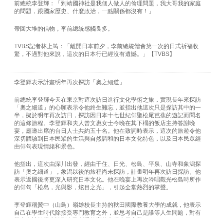
前總統李登輝：「到靖國神社是我個人做人的倫理問題，我大哥我的家庭
的問題，跟國家歷史、什麼政治，一點關係都沒有！」
帶回大堆的信物，李前總統感觸良多。
TVBS記者林上筠：「離開日本前夕，李前總統體會第一次的日式祈福收
驚，不過對他來說，這次的日本行已經沒有遺憾。」【TVBS】
李登輝表示計畫明年再次探訪「奧之細道」
前總統李登輝今天在東京對這次訪日進行文化學術之旅，實現長年來探訪
「奧之細道」的心願表示令他終生難忘，並指出他這次只是探訪其中的一
半，擬於明年再次訪日，探訪因日本十七世紀俳聖松尾芭蕉的遊記而聞名
的這條旅程。李登輝和夫人曾文惠女士今晚在其下榻的飯店主持答謝晚
宴，應邀出席的台日人士共約五十名。他在致詞時表示，這次的旅遊令他
深切體驗到日本民眾的生活與自然調和的日本文化特色，以及日本民眾經
由俳句表現情緒和景色。
他指出，這次由深川出發，經由千住、日光、松島、平泉、山寺和象潟探
訪「奧之細道」，象潟以後的旅程尚未探訪，計畫明年再次訪日探訪。他
表示返國後將更深入研究日本文化。他在晚宴上再次吟唱觀光松島時所作
的俳句「松島，光與影，炫目之光」，引起全堂熱烈的掌聲。
李登輝稱贊中（山鳥）嶺雄校長主持的秋田國際教養大學的成就，他表示
自己在學生時代除接受專門教育之外，並思考自己是誰等人生問題，對有