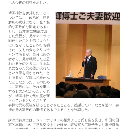
への今後の期待を示した。
靖国神社を参拝したことに
ついては、「政治的、歴史
解釈の意味はなく、全く私
的な家族的な問題である」
とし、12年前に98歳で没
した父親が、兄がマニラで
戦死したことを信じようと
はしなかったことを打ち明
けた。父も自分もクリスチ
ャンであるが、自分は家の
者から、兄が戦死したと思
われるそのときに、血まみ
れになった兄の霊が現れた
という話を聞かされたこと
もあるが、父親は兄を死ん
だとしなかった。そのため
に、家族には、それを形に
するものがなかった。それ
が、靖国神社で兄の霊が守
られているということで、
参拝で兄の冥福を祈ることがきたことを、感謝したい、などを述べ、参
拝が身内家族内の事情であるであることを強調した。
講演招待席には、ジャーナリストの桜井よしこ氏も姿を見せ、中国の国
家的本質について意見交換をしたほか、評論家大宅映子氏より李登輝氏