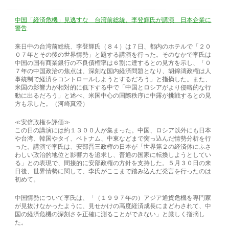
中国「経済危機」見逃すな 台湾前総統、李登輝氏が講演 日本企業に
警告
来日中の台湾前総統、李登輝氏（８４）は７日、都内のホテルで「２０
０７年とその後の世界情勢」と題する講演を行った。そのなかで李氏は
中国の国有商業銀行の不良債権率は６割に達するとの見方を示し、「０
７年の中国政治の焦点は、深刻な国内経済問題となり、胡錦濤政権は人
事統制で経済をコントロールしようとするだろう」と指摘した。また、
米国の影響力が相対的に低下する中で「中国とロシアがより侵略的な行
動に出るだろう」と述べ、米国中心の国際秩序に中露が挑戦するとの見
方も示した。（河崎真澄）
≪安倍政権を評価≫
この日の講演には約１３００人が集まった。中国、ロシア以外にも日本
や台湾、韓国やタイ、ベトナム、中東などまで突っ込んだ情勢分析を行
った。講演で李氏は、安部晋三政権の日本が「世界第２の経済体にふさ
わしい政治的地位と影響力を追求し、普通の国家に転換しようとしてい
る」との表現で、間接的に安部政権の方針を支持した。５月３０日の来
日後、世界情勢に関して、李氏がここまで踏み込んだ発言を行ったのは
初めて。
中国情勢について李氏は、「（１９９７年の）アジア通貨危機を専門家
が見抜けなかったように、見せかけの高度経済成長にまどわされて、中
国の経済危機の深刻さを正確に測ることができない」と厳しく指摘し
た。