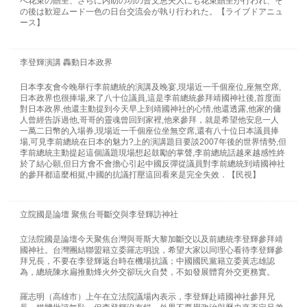
へ花束の贈呈、さらに内助の功の曹文恵夫人にも花束贈呈が行われ、そ
の後は歓迎ムード一色の日台交流会が執り行われた。【ライブドアニュ
ース】
李登輝演講 轟動日本政界
日本李友會今晚舉行李前總統的演講及晚宴,現場近一千個座位,座無空席,
日本政界也很捧場,來了八十位議員,這是李前總統參拜靖國神社後,首度面
對日本政界,他還主動提到今天早上到靖國神社的心情,他還透露,他家的傭
人曾經告訴過他,哥哥的靈魂曾回到家裡,他來參拜，就是希望他安息一人
一萬二日幣的入場券,現場近一千個座位坐無空席,還有八十位日本議員捧
場,可見李前總統在日本的魅力?上的演講題目要談2007年後的世界情勢,但
李前總統主動提起這個議題現場想起鼓勵的掌聲,李前總統話越來越感性終
於了結心願,但日方會不會擔心引起中國反彈從議員對李前總統到靖國神社
的參拜都這麼相挺,中國的抗議打壓這回看來是完全失效．【民視】
立院國是論壇 聚焦台哥斷交與李登輝訪神社
立法院國是論壇今天聚焦台灣與哥斯大黎加斷交以及前總統李登輝參拜靖
國神社。台灣團結聯盟籍立委羅志明說，希望大家以同理心看待李登輝參
拜兄長，不要在李登輝返台時在機場抗議；中國國民黨籍立委黃志雄認
為，總統陳水扁推動烽火外交卻玩火自焚，不如發展體育外交更務實。
羅志明（高雄市）上午在立法院議場內表示，李登輝赴靖國神社參拜兄