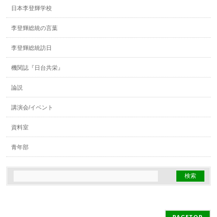
日本李登輝学校
李登輝総統の言葉
李登輝総統訪日
機関誌『日台共栄』
論説
講演会/イベント
資料室
青年部
PAGETOP