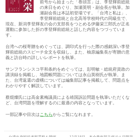
前号から始まった「巻頭言」は、李登輝前総統
の来日をめぐり、加瀬英明・副会長が執筆。加
瀬副会長は本誌初登場です。「台湾と私は」、
李登輝前総統と台北高等学校時代の同級生で、
現在、新潟李登輝友の会の支部長をつとめる伊藤栄三郎氏が正名
運動に参加した折の李登輝前総統と話した内容をつづっていま
す。
台湾への桜寄贈をめぐっては、調印式を行った際の感銘深い李登
輝前総統のスピーチ全文を収録し、また、柚原編集長が寄贈の意
義と訪台時の詳しいレポートを執筆。
サンフランシスコ平和条約をめぐっては、彭明敏・総統府資政の
講演録を掲載し、地図帳問題については永山英樹氏が執筆。ま
た、台湾返還の虚構については編集部記事を掲載して、問題点を
わかりやすく解説しています。
蔡焜燦氏には高金素梅議員による靖国訴訟問題を執筆いただくな
ど、台湾問題を理解するのに最適の内容となっています。
一部記事や目次は
こちら
からご覧になれます。