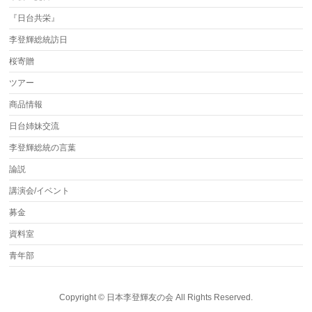
『日台共栄』
李登輝総統訪日
桜寄贈
ツアー
商品情報
日台姉妹交流
李登輝総統の言葉
論説
講演会/イベント
募金
資料室
青年部
Copyright ©
日本李登輝友の会
All Rights Reserved.