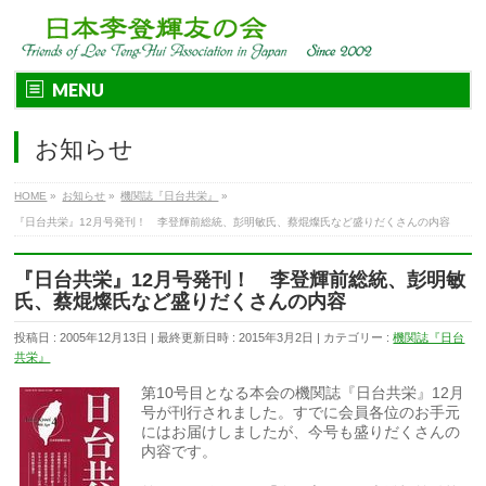
MENU
お知らせ
HOME
»
お知らせ
»
機関誌『日台共栄』
»
『日台共栄』12月号発刊！ 李登輝前総統、彭明敏氏、蔡焜燦氏など盛りだくさんの内容
『日台共栄』12月号発刊！ 李登輝前総統、彭明敏
氏、蔡焜燦氏など盛りだくさんの内容
投稿日 : 2005年12月13日
最終更新日時 : 2015年3月2日
カテゴリー :
機関誌『日台
共栄』
第10号目となる本会の機関誌『日台共栄』12月
号が刊行されました。すでに会員各位のお手元
にはお届けしましたが、今号も盛りだくさんの
内容です。