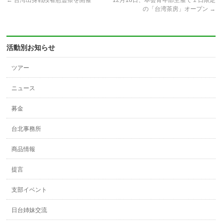
←
台湾出身戦歿者慰霊祭を開催
12月18日、本会青年部主催で１日限定
の「台湾茶房」オープン
→
活動別お知らせ
ツアー
ニュース
募金
台北事務所
商品情報
提言
支部イベント
日台姉妹交流