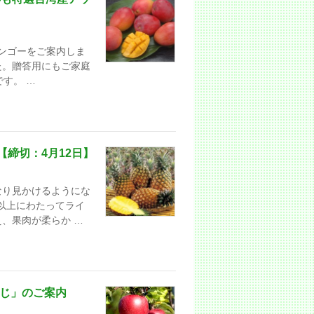
ンゴーをご案内しま
した。贈答用にもご家庭
す。 …
締切：4月12日】
なり見かけるようにな
年以上にわたってライ
、果肉が柔らか …
ふじ」のご案内