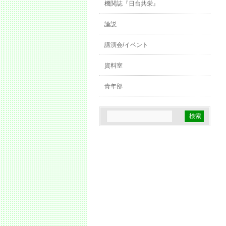
機関誌『日台共栄』
論説
講演会/イベント
資料室
青年部