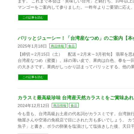
ます。 これまで本会は「美味しい台湾」と銘打ち、10年以
マンゴーをご案内して参りました。一昨年よりご要望に応え、
この記事を読む
パリッとジューシー！「台湾産なつめ」のご案内【本
2025年1月18日
商品情報
食品
【締切＝2月15日（土） 配送＝2月末～3月初旬】 翡翠を
台湾産なつめ（蜜棗）。緑の薄い皮で、果肉は白色、拳を一
の大きさです。果肉がしっかり詰まってパリッとする、他の果
この記事を読む
カラスミ最高級珍味 台湾産天然カラスミをご賞味あれ
2024年12月12日
商品情報
食品
今も昔も、台湾高級お土産の代名詞がカラスミです。台湾旅
物屋さんや空港の免税店で目にされた方も多いでしょう。 カ
魚子」と書き、ボラの卵巣を塩漬けして塩抜きした後、天日干