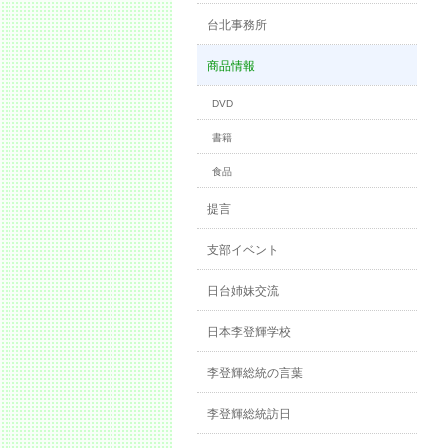
台北事務所
商品情報
DVD
書籍
食品
提言
支部イベント
日台姉妹交流
日本李登輝学校
李登輝総統の言葉
李登輝総統訪日