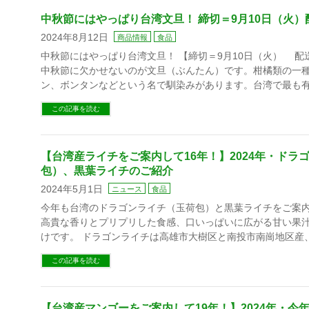
中秋節にはやっぱり台湾文旦！ 締切＝9月10日（火）
2024年8月12日
商品情報
食品
中秋節にはやっぱり台湾文旦！ 【締切＝9月10日（火） 配
中秋節に欠かせないのが文旦（ぶんたん）です。柑橘類の一
ン、ボンタンなどという名で馴染みがあります。台湾で最も有
この記事を読む
【台湾産ライチをご案内して16年！】2024年・ドラ
包）、黒葉ライチのご紹介
2024年5月1日
ニュース
食品
今年も台湾のドラゴンライチ（玉荷包）と黒葉ライチをご案
高貴な香りとプリプリした食感、口いっぱいに広がる甘い果
けです。 ドラゴンライチは高雄市大樹区と南投市南崗地区産
この記事を読む
【台湾産マンゴーをご案内して19年！】2024年・今