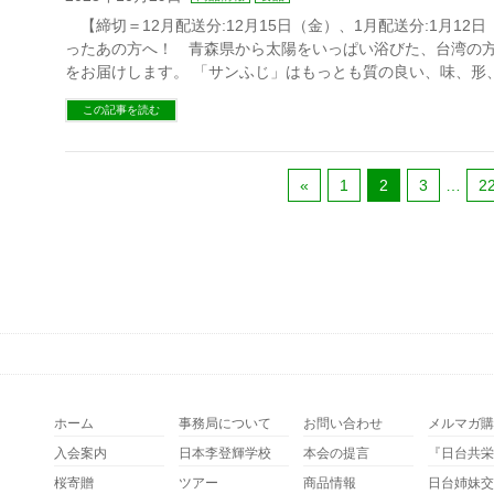
【締切＝12月配送分:12月15日（金）、1月配送分:1月12
ったあの方へ！ 青森県から太陽をいっぱい浴びた、台湾の
をお届けします。 「サンふじ」はもっとも質の良い、味、形、
この記事を読む
«
1
2
3
…
2
ホーム
事務局について
お問い合わせ
メルマガ購
入会案内
日本李登輝学校
本会の提言
『日台共栄
桜寄贈
ツアー
商品情報
日台姉妹交