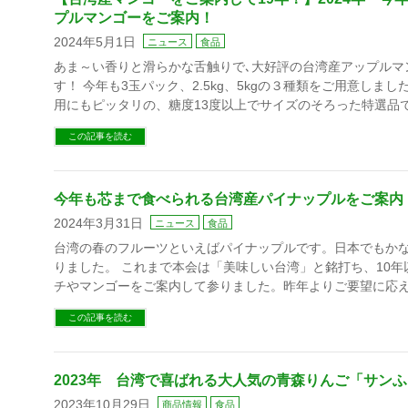
プルマンゴーをご案内！
2024年5月1日
ニュース
食品
あま～い香りと滑らかな舌触りで､大好評の台湾産アップルマ
す！ 今年も3玉パック、2.5kg、5kgの３種類をご用意しま
用にもピッタリの、糖度13度以上でサイズのそろった特選品で
この記事を読む
今年も芯まで食べられる台湾産パイナップルをご案内【
2024年3月31日
ニュース
食品
台湾の春のフルーツといえばパイナップルです。日本でもか
りました。 これまで本会は「美味しい台湾」と銘打ち、10
チやマンゴーをご案内して参りました。昨年よりご要望に応え
この記事を読む
2023年 台湾で喜ばれる大人気の青森りんご「サン
2023年10月29日
商品情報
食品