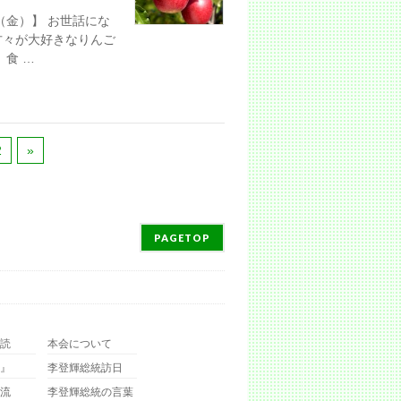
日（金）】 お世話にな
方々が大好きなりんご
食 …
2
»
PAGETOP
読
本会について
』
李登輝総統訪日
流
李登輝総統の言葉