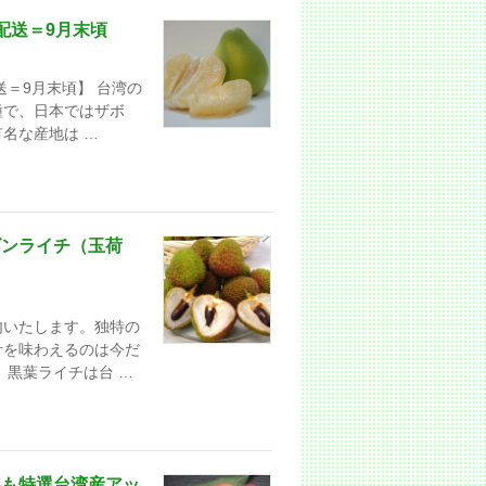
配送＝9月末頃
送＝9月末頃】 台湾の
種で、日本ではザボ
名な産地は …
ゴンライチ（玉荷
内いたします。独特の
汁を味わえるのは今だ
、黒葉ライチは台 …
年も特選台湾産アッ