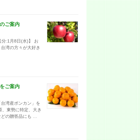
」のご案内
分:1月8日(水)】 お
、台湾の方々が大好き
」をご案内
「台湾産ポンカン」を
原、東勢に特定、大き
どの贈答品にも …