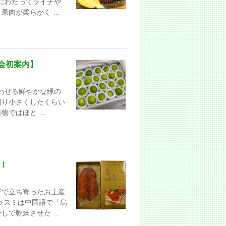
上にわたってライチや
果肉が柔らかく …
会初案内】
思わせる鮮やかな緑の
回り小さくしたくらい
物ではほと …
！
行で立ち寄ったお土産
ラスミは中国語で「烏
しで乾燥させた …